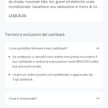
da strada, mountain bike, bici gravel ed elettriche usate
ricondizionate. Garantisce una valutazione in meno di 24
ore mediante la sua rete di partner e ricondiziona le
Leggi di più
biciclette acquistate nella sua officina grazie a meccanici
professionisti.
Termini e esclusioni del cashback
Cosa potrebbe fermare il mio cashback?
Se restituisci o cancelli il tuo ordine non potrai riscuotere il
tuo cashback e vedrai la transazione come RIFIUTATA nella
tua area personale.
Usare un codice promo non pubblicato o approvato da
TopCashback.
Cosa è essenziale?
Gli acquisti devono essere completati immediatamente e