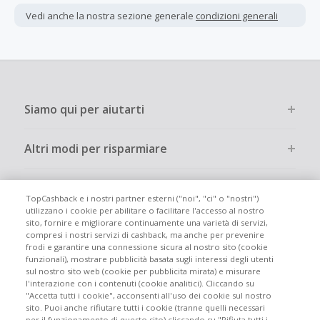
interamente online.
Vedi anche la nostra sezione generale
condizioni generali
La maggior parte dei rivenditori determina l'importo del
cashback escludendo le tasse e le spese di spedizione
dall'acquisto. Pertanto, se noti che il tuo cashback è
inferiore a quanto ti aspettavi, è probabile che questa sia
la causa.
Siamo qui per aiutarti
Altri modi per risparmiare
Chi siamo
TopCashback e i nostri partner esterni ("noi", "ci" o "nostri")
utilizzano i cookie per abilitare o facilitare l'accesso al nostro
sito, fornire e migliorare continuamente una varietà di servizi,
Partecipa
compresi i nostri servizi di cashback, ma anche per prevenire
frodi e garantire una connessione sicura al nostro sito (cookie
funzionali), mostrare pubblicità basata sugli interessi degli utenti
Info legali
sul nostro sito web (cookie per pubblicita mirata) e misurare
l'interazione con i contenuti (cookie analitici). Cliccando su
"Accetta tutti i cookie", acconsenti all'uso dei cookie sul nostro
sito. Puoi anche rifiutare tutti i cookie (tranne quelli necessari
per il funzionamento di questo sito) cliccando su "Rifiuta tutti i