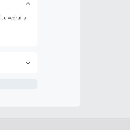
k e vedrai la
nline.
udendo le
 cashback è