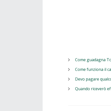
Come guadagna T
Come funziona il c
Devo pagare qualc
Quando riceverò ef