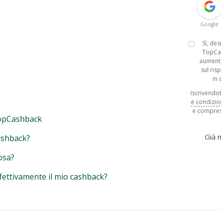
Google
Sì, de
TopCa
aumenti
sul ris
in
Iscrivendoti
e condizio
e compres
opCashback
Già
ashback?
osa?
fettivamente il mio cashback?