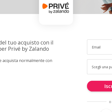
del tuo acquisto con il
Email
per Privé by Zalando
e e acquista normalmente con
Scegli una 
Isc
o