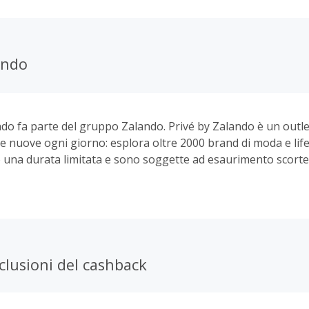
ando
ndo fa parte del gruppo Zalando. Privé by Zalando è un outle
e nuove ogni giorno: esplora oltre 2000 brand di moda e life
 una durata limitata e sono soggette ad esaurimento scorte
a novità, bisogna ricordarsi sempre di impostare una notifica
rdì alle 07:00 e alle 18:00, e nel weekend alle 08:00, Privé by
nuova selezione di articoli di abbigliamento per uomo, don
rte di articoli per la casa. Con Privé, la passione per lo sho
te: grandi marche, a prezzi top.
clusioni del cashback