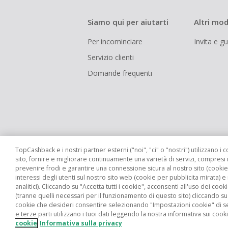
Siamo qui per aiutarti
Altri mod
Per incominciare
Invita e g
Servizio clienti
Domande frequenti
TopCashback e i nostri partner esterni ("noi", "ci" o "nostri") utilizzano i c
sito, fornire e migliorare continuamente una varietà di servizi, compresi 
prevenire frodi e garantire una connessione sicura al nostro sito (cookie 
interessi degli utenti sul nostro sito web (cookie per pubblicita mirata) e
Siti globali
UK
US
CN
JP
DE
analitici). Cliccando su "Accetta tutti i cookie", acconsenti all'uso dei cooki
(tranne quelli necessari per il funzionamento di questo sito) cliccando su "Ri
cookie che desideri consentire selezionando "Impostazioni cookie" di s
e terze parti utilizzano i tuoi dati leggendo la nostra informativa sui cooki
cookie
Informativa sulla privacy