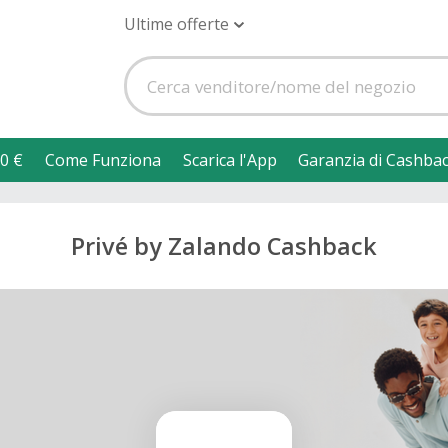
Ultime offerte
0 €
Come Funziona
Scarica l'App
Garanzia di Cashba
Privé by Zalando Cashback