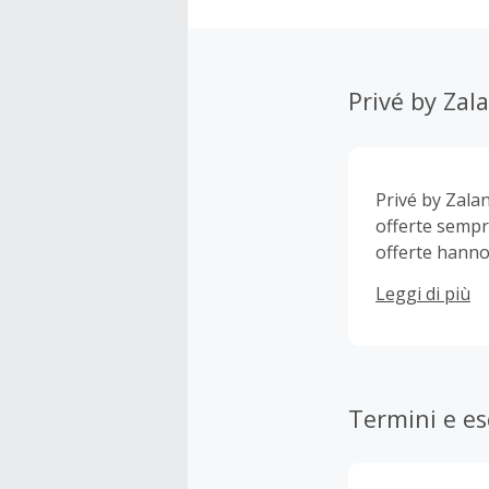
Privé by Zal
Privé by Zala
offerte sempr
offerte hanno
perdere nessun
Leggi di più
lunedì al vene
presenta una 
insieme a offe
più convenien
Termini e es