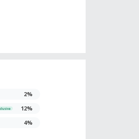
2%
12%
clusiva
4%