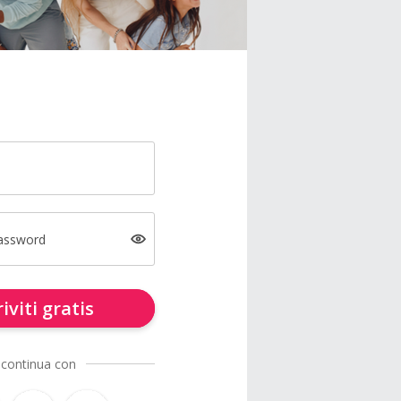
password
riviti gratis
 continua con