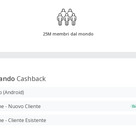
25M membri dal mondo
lando
Cashback
p (Android)
ne - Nuovo Cliente
Es
e - Cliente Esistente