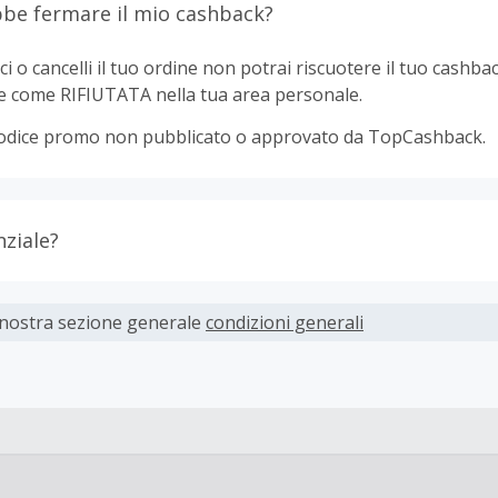
be fermare il mio cashback?
ci o cancelli il tuo ordine non potrai riscuotere il tuo cashbac
e come RIFIUTATA nella tua area personale.
odice promo non pubblicato o approvato da TopCashback.
nziale?
ti devono essere completati immediatamente e interamente o
 nostra sezione generale
condizioni generali
parte dei rivenditori determina l'importo del cashback escl
spese di spedizione dall'acquisto. Pertanto, se noti che il tuo
 quanto ti aspettavi, è probabile che questa sia la causa.