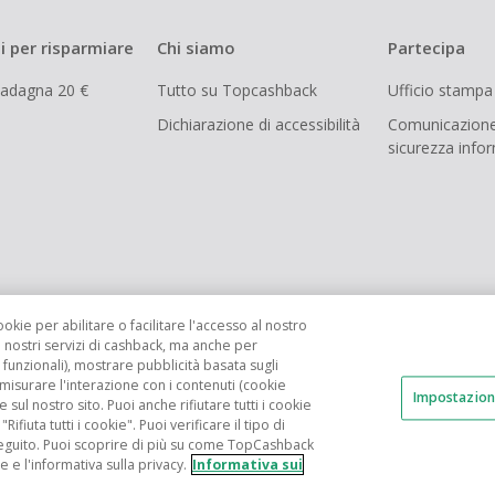
i per risparmiare
Chi siamo
Partecipa
uadagna 20 €
Tutto su Topcashback
Ufficio stampa
Dichiarazione di accessibilità
Comunicazione
sicurezza info
ookie per abilitare o facilitare l'accesso al nostro
i nostri servizi di cashback, ma anche per
funzionali), mostrare pubblicità basata sugli
 misurare l'interazione con i contenuti (cookie
Impostazion
FR
AU
ES
e sul nostro sito. Puoi anche rifiutare tutti i cookie
fiuta tutti i cookie". Puoi verificare il tipo di
eguito. Puoi scoprire di più su come TopCashback
© 2005 - 2026 TopCashback Group Limited
e e l'informativa sulla privacy.
Informativa sui