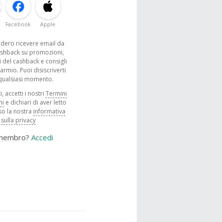
Facebook
Apple
sidero ricevere email da
shback su promozioni,
 del cashback e consigli
parmio. Puoi disiscriverti
 qualsiasi momento.
, accetti i nostri
Termini
ni
e dichiari di aver letto
o la nostra
informativa
sulla privacy
 membro?
Accedi