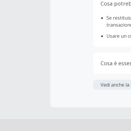
Cosa potreb
Se restituis
transazion
Usare un c
Cosa è esse
Gli acquis
Vedi anche la
La maggior 
tasse e le 
inferiore a