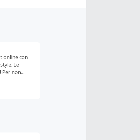
t online con
style. Le
! Per non
. Dal
 Zalando
na e bambino,
pping è ancora