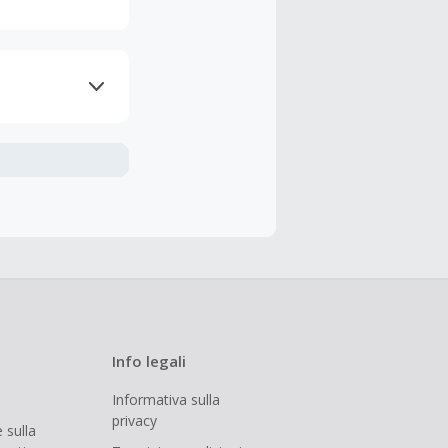
nline.
udendo le
 cashback è
Info legali
Informativa sulla
privacy
 sulla