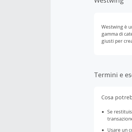
Westwing
Westwing è un
gamma di cate
giusti per cre
Termini e es
Cosa potreb
Se restituis
transazion
Usare un c