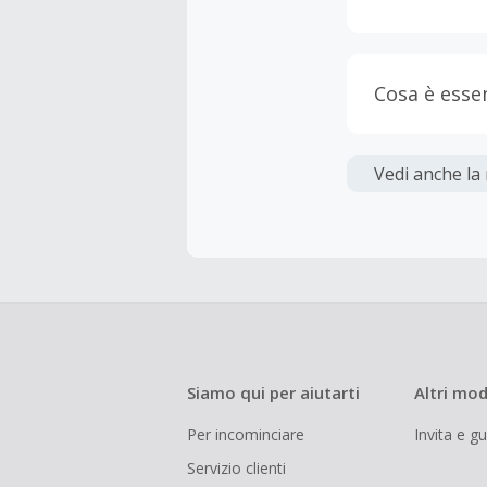
Cosa è esse
Gli acquis
Vedi anche la
La maggior 
tasse e le 
inferiore a
Siamo qui per aiutarti
Altri mod
Per incominciare
Invita e g
Servizio clienti