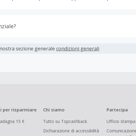
nziale?
ti devono essere completati immediatamente e interamente o
 nostra sezione generale
condizioni generali
parte dei rivenditori determina l'importo del cashback escl
spese di spedizione dall'acquisto. Pertanto, se noti che il tuo
 quanto ti aspettavi, è probabile che questa sia la causa.
i per risparmiare
Chi siamo
Partecipa
uadagna 15 €
Tutto su Topcashback
Ufficio stampa
Dichiarazione di accessibilità
Comunicazione