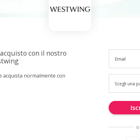
 acquisto con il nostro
Email
stwing
e e acquista normalmente con
Scegli una 
Isc
o