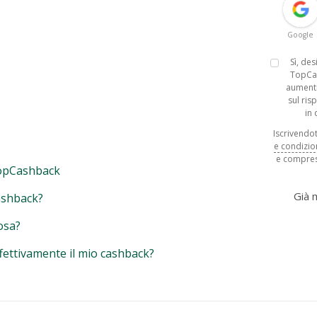
Google
Sì, de
TopCa
aumenti
sul ris
in
Iscrivendoti
e condizio
e compres
opCashback
Già
ashback?
osa?
fettivamente il mio cashback?