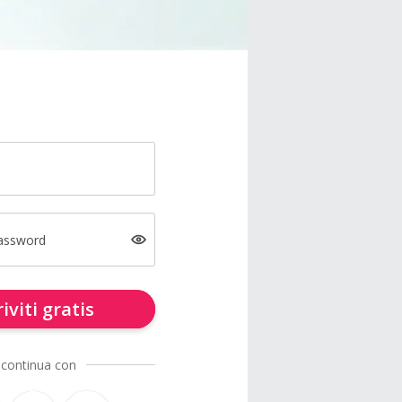
password
riviti gratis
 continua con