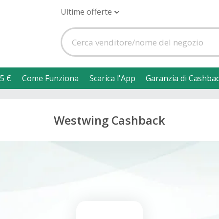
Ultime offerte
5 €
Come Funziona
Scarica l'App
Garanzia di Cashba
Westwing Cashback