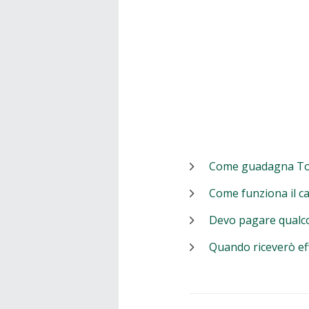
Come guadagna T
Come funziona il c
Devo pagare qualc
Quando riceverò ef