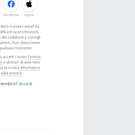
Facebook
Apple
sidero ricevere email da
shback su promozioni,
 del cashback e consigli
parmio. Puoi disiscriverti
 qualsiasi momento.
, accetti i nostri
Termini
ni
e dichiari di aver letto
o la nostra
informativa
sulla privacy
 membro?
Accedi