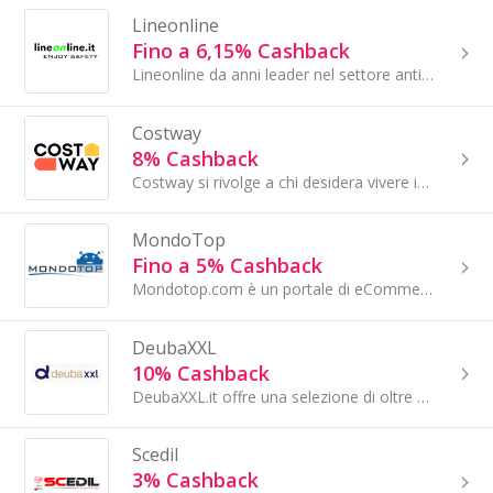
Lineonline
Fino a 6,15% Cashback
Lineonline da anni leader nel settore antinfortunistico, in particolare per quanto riguarda scarpe e abbigliamento da lavoro. Nell’offerta...
Costway
8% Cashback
Costway si rivolge a chi desidera vivere in un ambiente versatile o a chi ama la propria casa. Costway ha sviluppato una nuova idea seguendo il...
MondoTop
Fino a 5% Cashback
Mondotop.com è un portale di eCommerce di proprietà della B2Bires S.r.l., società nata nel 2001 come fornitore online di elettronica...
DeubaXXL
10% Cashback
DeubaXXL.it offre una selezione di oltre 4.500 articoli nel campo del giardinaggio, arredamento, casalinghi, fai da te, giocattoli...
Scedil
3% Cashback