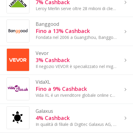
7% Cashback
Leroy Merlin serve oltre 28 milioni di clienti con 138.000 referenze suddivise in 14 reparti e 5 mondi merceologici: mondo bagno, mondo tecnico...
Banggood
Fino a 13% Cashback
Fondata nel 2006 a Guangzhou, Banggood è un rivenditore online leader a livello mondiale diretto al consumatore, che fornisce prodotti ben...
Vevor
3% Cashback
Il negozio VEVOR è specializzato nel miglioramento della casa, offrendo strumenti, articoli per giardino, esterni, automotive e cucina.
VidaXL
Fino a 9% Cashback
Vida XL é un rivenditore globale online con una vasta selezione di articoli per la propria casa e giardino a prezzi accessibili.
Galaxus
4% Cashback
In qualità di filiale di Digitec Galaxus AG, il più grande negozio online della Svizzera con oltre 2,4 miliardi di CHF di fatturato nel 2022,...