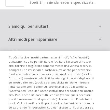
Scedil Srl , azienda leader e specializzata nella produzione e vendita di trabattelli e ponteggi mobili in acciaio zincato a norma di legge.
Siamo qui per aiutarti
Altri modi per risparmiare
Chi siamo
TopCashback e i nostri partner esterni ("noi", "ci" o "nostri")
utilizzano i cookie per abilitare o facilitare l'accesso al nostro
Partecipa
sito, fornire e migliorare continuamente una varietà di servizi,
compresi i nostri servizi di cashback, ma anche per prevenire
frodi e garantire una connessione sicura al nostro sito (cookie
Info legali
funzionali), mostrare pubblicità basata sugli interessi degli utenti
sul nostro sito web (cookie per pubblicita mirata) e misurare
l'interazione con i contenuti (cookie analitici). Cliccando su
"Accetta tutti i cookie", acconsenti all'uso dei cookie sul nostro
sito. Puoi anche rifiutare tutti i cookie (tranne quelli necessari
per il funzionamento di questo sito) cliccando su "Rifiuta tutti i
cookie". Puoi verificare il tipo di cookie che desideri consentire
Siti globali
UK
US
CN
JP
DE
FR
AU
ES
selezionando "Impostazioni cookie" di seguito. Puoi scoprire di