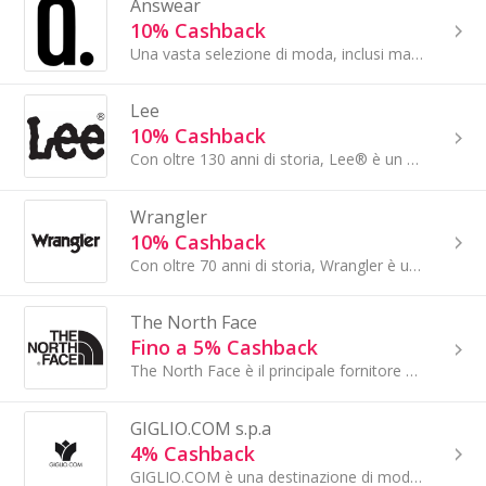
Answear
10% Cashback
Una vasta selezione di moda, inclusi marchi premium come Calvin Klein, Armani Exchange, Lacoste, Superga, Fila e molti altri. Oltre a migliaia di ...
Lee
10% Cashback
Con oltre 130 anni di storia, Lee® è un marchio di denim di tradizione riconosciuto come uno dei padri fondatori del movimento moderno del... Uno
Wrangler
10% Cashback
Con oltre 70 anni di storia, Wrangler è un marchio iconico nel mondo del denim, riconosciuto per la sua autenticità e per aver definito lo stile...
The North Face
Fino a 5% Cashback
The North Face è il principale fornitore mondiale di abbigliamento da esterno autentico, innovativo e tecnologicamente avanzato, attrezzature e...
GIGLIO.COM s.p.a
4% Cashback
GIGLIO.COM è una destinazione di moda, globale e indipendente, dedicata allo stile e alla cura dei dettagli. Ospitiamo oltre 700 tra i più...