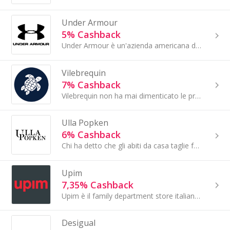
Under Armour
5% Cashback
Under Armour è un'azienda americana di abbigliamento sportivo che produce calzature e abbigliamento per uomo, donna e bambino...
Vilebrequin
7% Cashback
Vilebrequin non ha mai dimenticato le proprie origini: il marchio nasce infatti dai sentimenti di gioia e libertà dello spirito della St-Tropez...
Ulla Popken
6% Cashback
Chi ha detto che gli abiti da casa taglie forti devono essere solamente confortevoli? Le donne curvy che si rilassano nella propria abitazione dopo...
Upim
7,35% Cashback
Upim è il family department store italiano con un'offerta che spazia dall'abbigliamento, alla bellezza e alla casa. Punto di riferimento per uno...
Desigual