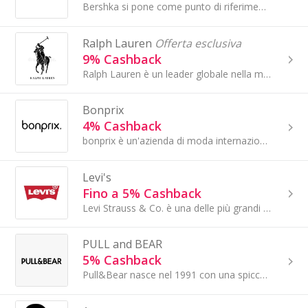
Bershka si pone come punto di riferimento per la moda destinata a un pubblico sempre più esigente. I loro punti vendita si trasformano in spazi d’a...
Ralph Lauren
Offerta esclusiva
9% Cashback
Ralph Lauren è un leader globale nella moda premium e di lusso, nonché l'unico marchio di moda originariamente creato e guidato dal suo fondatore.
Bonprix
4% Cashback
bonprix è un'azienda di moda internazionale con sede ad Amburgo, Germania. Ci ispiriamo alle ultime tendenze e le traduciamo in moda per diverse...
Levi's
Fino a 5% Cashback
Levi Strauss & Co. è una delle più grandi aziende di abbigliamento al mondo e leader mondiale nei jeans. Il marchio Levi’s® è solo una parte della...
PULL and BEAR
5% Cashback
Pull&Bear nasce nel 1991 con una spiccata vocazione internazionale e con l’intenzione di vestire giovani consapevoli dell’importanza dell’ambiente...