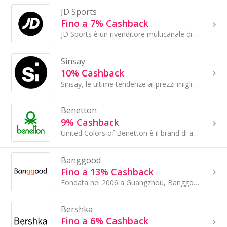
JD Sports
Fino a 7% Cashback
JD Sports è un rivenditore multicanale di moda sportiva leader nell’abbigliamento sportivo e casual di marca, offrendo anche gli ultimi prodotti...
Sinsay
10% Cashback
Sinsay, le ultime tendenze ai prezzi migliori! La nostra ampia offerta ti sorprenderà con abiti e accessori alla moda da donna, uomo e bambino,...
Benetton
9% Cashback
United Colors of Benetton è il brand di abbigliamento riconosciuto in tutto il mondo per i colori, la maglieria e l’impegno sociale...
Banggood
Fino a 13% Cashback
Fondata nel 2006 a Guangzhou, Banggood è un rivenditore online leader a livello mondiale diretto al consumatore, che fornisce prodotti ben...
Bershka
Fino a 6% Cashback