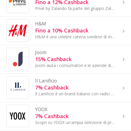
Fino a 12% Cashback
Privé by Zalando fa parte del gruppo Zalando. Privé by Zalando è un outlet online con offerte sempre nuove ogni giorno: esplora oltre 2000 brand di...
H&M
Fino a 10% Cashback
H&M è una celebre catena svedese di moda fast fashion, attiva in Italia con numerosi punti vendita e un sito ufficiale. Propone abbigliamento...
Joom
15% Cashback
Joom aiuta i consumatori e le aziende di tutto il mondo nelle loro esperienze quotidiane aiutando le persone a risparmiare denaro quando fanno...
Il Lanificio
7% Cashback
Il Lanificio è un brand italiano con radici profonde nella tradizione tessile di Biella, nato dall’eredità del “Lanificio F.lli Cerruti dal 1881”.
YOOX
7% Cashback
Scopri su YOOX un'ampia selezione di prodotti dei migliori designer italiani e internazionali. Consegna in 48h e pagamenti sicuri.