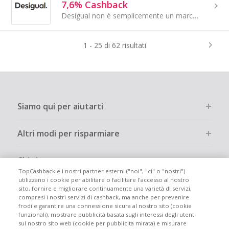
7,6% Cashback
Desigual non è semplicemente un marchio. È un gruppo di persone che crede nel potere della creatività come stile di vita. Fondata nel 1984 da Thomas..
1 - 25 di 62 risultati
Siamo qui per aiutarti
Altri modi per risparmiare
Chi siamo
TopCashback e i nostri partner esterni ("noi", "ci" o "nostri")
utilizzano i cookie per abilitare o facilitare l'accesso al nostro
Partecipa
sito, fornire e migliorare continuamente una varietà di servizi,
compresi i nostri servizi di cashback, ma anche per prevenire
frodi e garantire una connessione sicura al nostro sito (cookie
Info legali
funzionali), mostrare pubblicità basata sugli interessi degli utenti
sul nostro sito web (cookie per pubblicita mirata) e misurare