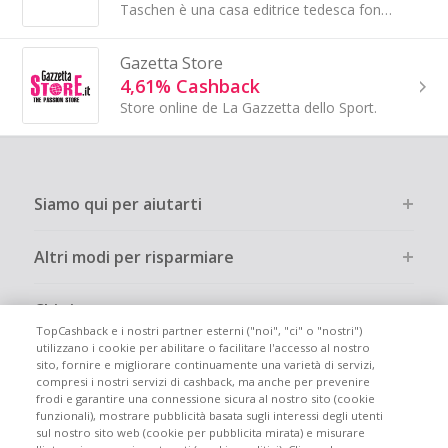
Taschen è una casa editrice tedesca fondata nel 1980 da Benedikt Taschen. È rinomata per la pubblicazione di libri d'arte, architettura...
Gazetta Store
4,61% Cashback
Store online de La Gazzetta dello Sport.
Siamo qui per aiutarti
Altri modi per risparmiare
Chi siamo
TopCashback e i nostri partner esterni ("noi", "ci" o "nostri")
utilizzano i cookie per abilitare o facilitare l'accesso al nostro
Partecipa
sito, fornire e migliorare continuamente una varietà di servizi,
compresi i nostri servizi di cashback, ma anche per prevenire
frodi e garantire una connessione sicura al nostro sito (cookie
Info legali
funzionali), mostrare pubblicità basata sugli interessi degli utenti
sul nostro sito web (cookie per pubblicita mirata) e misurare