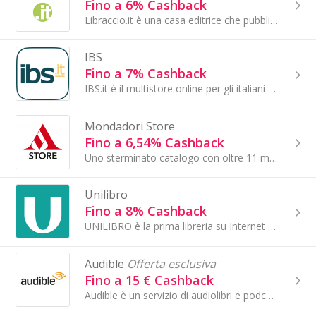
Fino a 6% Cashback
Libraccio.it è una casa editrice che pubblica e vende libri proponendo un vastissimo catalogo di tutti i generi e articoli di cartoleria...
IBS
Fino a 7% Cashback
IBS.it è il multistore online per gli italiani con un assortimento di prodotti librari e audiovisivi tra cui libri italiani e inglesi, CD e LP...
Mondadori Store
Fino a 6,54% Cashback
Uno sterminato catalogo con oltre 11 milioni di prodotti, tra libri in lingua italiana e in lingua originale, film in DVD e Blu-ray, musica di tutti..
Unilibro
Fino a 8% Cashback
UNILIBRO è la prima libreria su Internet prevalentemente dedicata al mondo universitario italiano. Su UNILIBRO si possono effettuare ricerche all'...
Audible
Offerta esclusiva
Fino a 15 € Cashback
Audible è un servizio di audiolibri e podcast online americano che consente agli utenti di acquistare e riprodurre in streaming audiolibri e altre for