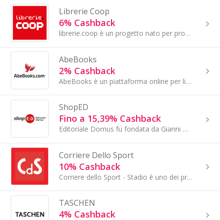
Librerie Coop
6% Cashback
librerie.coop è un progetto nato per promuovere la cultura attraverso il libro e la lettura, creando luoghi di incontro e contribuendo...
AbeBooks
2% Cashback
AbeBooks è un piattaforma online per libri, articoli d'arte e articoli da collezione dove è possibile scoprire e acquistare le proprie passioni.
ShopED
Fino a 15,39% Cashback
Editoriale Domus fu fondata da Gianni Mazzocchi nel 1929. Con i suoi brand – Domus, Quattroruote, Ruoteclassiche, Youngtimer, AutoItaliana,...
Corriere Dello Sport
10% Cashback
Corriere dello Sport - Stadio è uno dei principali quotidiani sportivi italiani di proprietà della Gruppo Amodei Editore. Corriere dello Sport -...
TASCHEN
4% Cashback