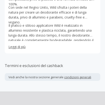
100%.
Con sede nel Regno Unito, Wild sfrutta i poteri della
natura per creare un deodorante efficace e di lunga
durata, privo di alluminio e parabeni, cruelty-free e
vegano.
Il pratico e stiloso applicatore Wild è realizzato in
alluminio resistente e plastica riciclata, garantendo una
lunga durata. Allo stesso tempo, il nostro deodorante
naturale è completamente biodegradabile, rendendolo il
primo deodorante al mondo con ricariche senza plastica.
Leggi di più
Un prodotto davvero innovativo che spinge i confini della
sostenibilità nel settore della cura personale.
Termini e esclusioni del cashback
Vedi anche la nostra sezione generale
condizioni generali