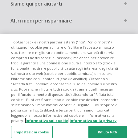
Siamo qui per aiutarti
Altri modi per risparmiare
Chi siamo
TopCashback e i nostri partner esterni ("noi", "ci" o "nostri")
utilizzano i cookie per abilitare o facilitare l'accesso al nostro
sito, fornire e migliorare continuamente una varietà di servizi,
Partecipa
compresi i nostri servizi di cashback, ma anche per prevenire
frodi e garantire una connessione sicura al nostro sito (cookie
funzionali), mostrare pubblicità basata sugli interessi degli utenti
Info legali
sul nostro sito web (cookie per pubblicita mirata) e misurare
l'interazione con i contenuti (cookie analitici). Cliccando su
"Accetta tutti i cookie", acconsenti all'uso dei cookie sul nostro
sito. Puoi anche rifiutare tutti i cookie (tranne quelli necessari
per il funzionamento di questo sito) cliccando su "Rifiuta tutti i
cookie". Puoi verificare il tipo di cookie che desideri consentire
Siti globali
UK
US
CN
JP
DE
FR
AU
ES
selezionando "Impostazioni cookie" di seguito. Puoi scoprire di
più su come TopCashback e terze parti utilizzano i tuoi dati
leggendo la nostra informativa sui cookie e l'informativa sulla
privacy.
Informativa sui cookie
Informativa sulla privacy
Impostazioni cookie
Rifiuta tutti