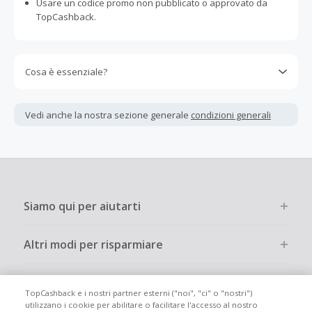
Usare un codice promo non pubblicato o approvato da
TopCashback.
Cosa è essenziale?
Gli acquisti devono essere completati immediatamente e
interamente online.
Vedi anche la nostra sezione generale
condizioni generali
La maggior parte dei rivenditori determina l'importo del
cashback escludendo le tasse e le spese di spedizione
dall'acquisto. Pertanto, se noti che il tuo cashback è
inferiore a quanto ti aspettavi, è probabile che questa sia
la causa.
Siamo qui per aiutarti
Altri modi per risparmiare
Chi siamo
TopCashback e i nostri partner esterni ("noi", "ci" o "nostri")
utilizzano i cookie per abilitare o facilitare l'accesso al nostro