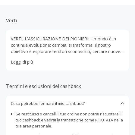
Verti
VERTI, L'ASSICURAZIONE DEI PIONIERI: Il mondo è in
continua evoluzione: cambia, si trasforma. Il nostro
obiettivo è esplorare territori sconosciuti, cercare nuove
strade, guardare con occhi diversi: trovare un nuovo
Leggi di più
modo di fare l'assicurazione.
Termini e esclusioni del cashback
Cosa potrebbe fermare il mio cashback?
Se restituisci o cancelli il tuo ordine non potrai riscuotere il
tuo cashback e vedrai la transazione come RIFIUTATA nella
tua area personale.