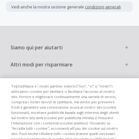
interamente online.
Vedi anche la nostra sezione generale
condizioni generali
La maggior parte dei rivenditori determina l'importo del
cashback escludendo le tasse e le spese di spedizione
dall'acquisto. Pertanto, se noti che il tuo cashback è
inferiore a quanto ti aspettavi, è probabile che questa sia
la causa.
Siamo qui per aiutarti
Altri modi per risparmiare
Chi siamo
TopCashback e i nostri partner esterni ("noi", "ci" o "nostri")
utilizzano i cookie per abilitare o facilitare l'accesso al nostro
sito, fornire e migliorare continuamente una varietà di servizi,
Partecipa
compresi i nostri servizi di cashback, ma anche per prevenire
frodi e garantire una connessione sicura al nostro sito (cookie
funzionali), mostrare pubblicità basata sugli interessi degli utenti
Info legali
sul nostro sito web (cookie per pubblicita mirata) e misurare
l'interazione con i contenuti (cookie analitici). Cliccando su
"Accetta tutti i cookie", acconsenti all'uso dei cookie sul nostro
sito. Puoi anche rifiutare tutti i cookie (tranne quelli necessari
per il funzionamento di questo sito) cliccando su "Rifiuta tutti i