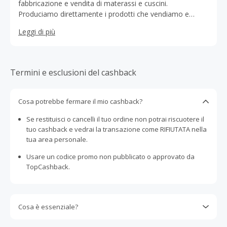
fabbricazione e vendita di materassi e cuscini.
Produciamo direttamente i prodotti che vendiamo e
siamo in grado di abbattere costi inutili, grazie a
Leggi di più
un’organizzazione snella e veloce, che consente una
notevole riduzione di tempi e sprechi. Tutti i nostri
materassi sono frutto dell’unione tra innovazione,
sperimentazione tecnologica e la grande passione ed
Termini e esclusioni del cashback
esperienza dei nostri artigiani. Utilizzando le migliori
materie prime in Italia, i prodotti che proponiamo sono di
alta qualità, durabilità e certificati OEKO TEX 100 e
Cosa potrebbe fermare il mio cashback?
Dispositivo Medico di Classe 1. Questo garantisce una
Se restituisci o cancelli il tuo ordine non potrai riscuotere il
reale efficacia per la prevenzione e trattamento di mal di
tuo cashback e vedrai la transazione come RIFIUTATA nella
schiena e dolore cervicale e che nella produzione non
tua area personale.
vengano utilizzati materiali nocivi per la salute e per
l’ambiente.
Usare un codice promo non pubblicato o approvato da
TopCashback.
Cosa è essenziale?
Gli acquisti devono essere completati immediatamente e