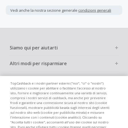
Gli acquisti devono essere completati immediatamente e
interamente online.
Vedi anche la nostra sezione generale
condizioni generali
La maggior parte dei rivenditori determina l'importo del
cashback escludendo le tasse e le spese di spedizione
dall'acquisto. Pertanto, se noti che il tuo cashback è
inferiore a quanto ti aspettavi, è probabile che questa sia
la causa.
Siamo qui per aiutarti
Altri modi per risparmiare
Chi siamo
TopCashback e i nostri partner esterni ("noi", "ci" o "nostri")
utilizzano i cookie per abilitare o facilitare l'accesso al nostro
sito, fornire e migliorare continuamente una varietà di servizi,
Partecipa
compresi i nostri servizi di cashback, ma anche per prevenire
frodi e garantire una connessione sicura al nostro sito (cookie
funzionali), mostrare pubblicità basata sugli interessi degli utenti
Info legali
sul nostro sito web (cookie per pubblicita mirata) e misurare
l'interazione con i contenuti (cookie analitici). Cliccando su
"Accetta tutti i cookie", acconsenti all'uso dei cookie sul nostro
sito. Puoi anche rifiutare tutti i cookie (tranne quelli necessari