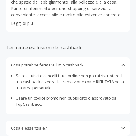
che spazia dall'abbigliamento, alla bellezza e alla casa.
Punto di riferimento per uno shopping di servizio,
conveniente, accessibile e rivolto alle esigenze concrete
delle famiglie. Fondato nel 1928 a Verona, presente con
Leggi di più
oltre 800 negozi in Italia e all'estero.
Termini e esclusioni del cashback
Cosa potrebbe fermare il mio cashback?
Se restituisci o cancelli il tuo ordine non potrai riscuotere il
tuo cashback e vedrai la transazione come RIFIUTATA nella
tua area personale.
Usare un codice promo non pubblicato o approvato da
TopCashback.
Cosa è essenziale?