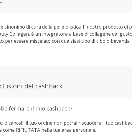
b
è sinonimo di cura della pelle olistica. Il nostro prodotto di
uty Collagen, è un integratore a base di collagene dal gust
to per essere miscelato con qualsiasi tipo di cibo o bevanda.
o antirughe estremamente facile e piacevole da eseguire
te. Ogni confezione contiene 28 stick monodose, progettat
iornaliera semplice e veloce.
clusioni del cashback
be fermare il mio cashback?
ci o cancelli il tuo ordine non potrai riscuotere il tuo cashbac
e come RIFIUTATA nella tua area personale.