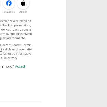
Facebook
Apple
sidero ricevere email da
shback su promozioni,
 del cashback e consigli
parmio. Puoi disiscriverti
 qualsiasi momento.
, accetti i nostri
Termini
ni
e dichiari di aver letto
o la nostra
informativa
sulla privacy
 membro?
Accedi