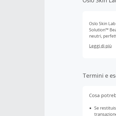
Oslo Skin La
Oslo Skin Lab 
Solution™ Bea
neutri, perfet
un trattament
Leggi di più
quotidianamen
l'assunzione g
Termini e es
Cosa potreb
Se restituis
transazion