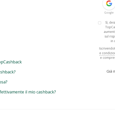
Google
Sì, de
TopCa
aumenti
sul ris
in
Iscrivendoti
e condizio
e compres
opCashback
Già
ashback?
osa?
fettivamente il mio cashback?