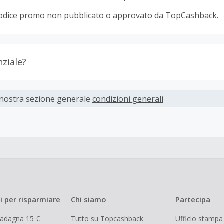
odice promo non pubblicato o approvato da TopCashback.
nziale?
ti devono essere completati immediatamente e interamente o
 nostra sezione generale
condizioni generali
parte dei rivenditori determina l'importo del cashback escl
spese di spedizione dall'acquisto. Pertanto, se noti che il tuo
 quanto ti aspettavi, è probabile che questa sia la causa.
i per risparmiare
Chi siamo
Partecipa
uadagna 15 €
Tutto su Topcashback
Ufficio stampa