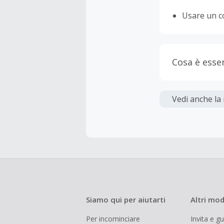
Usare un c
Cosa è esse
Gli acquis
Vedi anche la
La maggior 
tasse e le 
inferiore a
Siamo qui per aiutarti
Altri mod
Per incominciare
Invita e g