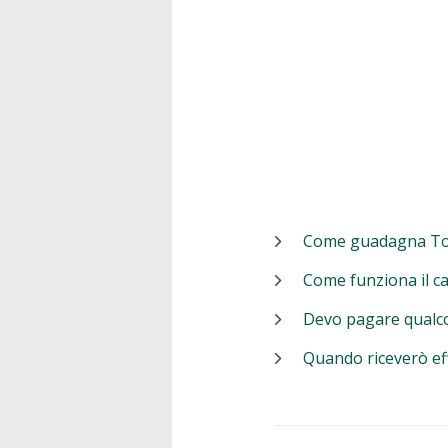
Come guadagna T
Come funziona il c
Devo pagare qualc
Quando riceverò ef