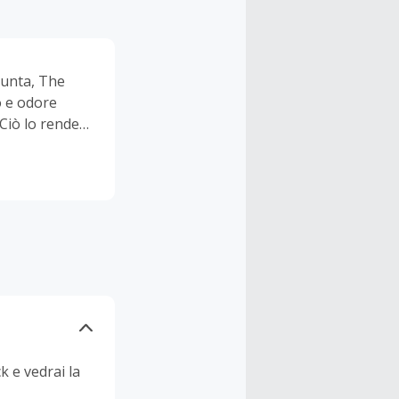
 punta, The
o e odore
 Ciò lo rende
i per rendere
k e vedrai la