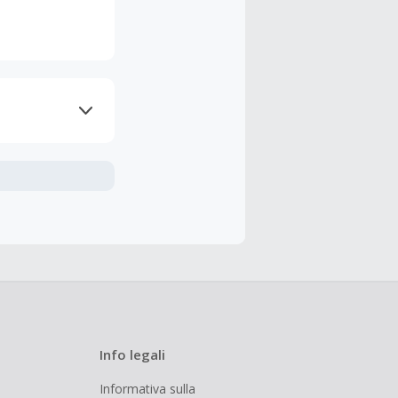
nline.
udendo le
 cashback è
Info legali
Informativa sulla