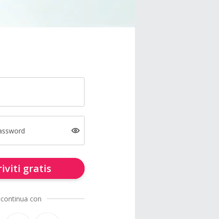
password
riviti gratis
 continua con