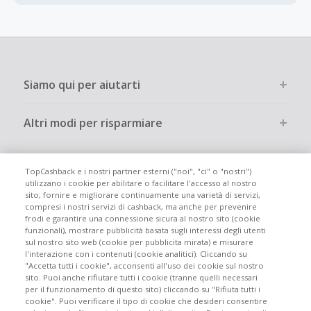
La maggior parte dei rivenditori determina l'importo del
cashback escludendo le tasse e le spese di spedizione
dall'acquisto. Pertanto, se noti che il tuo cashback è
inferiore a quanto ti aspettavi, è probabile che questa sia
la causa.
Siamo qui per aiutarti
Altri modi per risparmiare
Chi siamo
TopCashback e i nostri partner esterni ("noi", "ci" o "nostri")
utilizzano i cookie per abilitare o facilitare l'accesso al nostro
sito, fornire e migliorare continuamente una varietà di servizi,
Partecipa
compresi i nostri servizi di cashback, ma anche per prevenire
frodi e garantire una connessione sicura al nostro sito (cookie
funzionali), mostrare pubblicità basata sugli interessi degli utenti
Info legali
sul nostro sito web (cookie per pubblicita mirata) e misurare
l'interazione con i contenuti (cookie analitici). Cliccando su
"Accetta tutti i cookie", acconsenti all'uso dei cookie sul nostro
sito. Puoi anche rifiutare tutti i cookie (tranne quelli necessari
per il funzionamento di questo sito) cliccando su "Rifiuta tutti i
cookie". Puoi verificare il tipo di cookie che desideri consentire