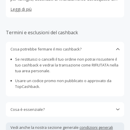
prime e seconde case, surroga e sostituzione, liquidità e
Leggi di più
consolidamento debiti.
Termini e esclusioni del cashback
Cosa potrebbe fermare il mio cashback?
Se restituisci o cancelli il tuo ordine non potrai riscuotere il
tuo cashback e vedrai la transazione come RIFIUTATA nella
tua area personale.
Usare un codice promo non pubblicato o approvato da
TopCashback.
Cosa è essenziale?
Gli acquisti devono essere completati immediatamente e
interamente online.
Vedi anche la nostra sezione generale
condizioni generali