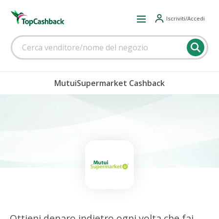
Iscriviti/Accedi
MutuiSupermarket Cashback
Ottieni denaro indietro ogni volta che fai