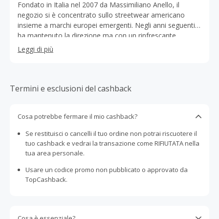
Fondato in Italia nel 2007 da Massimiliano Anello, il
negozio si è concentrato sullo streetwear americano
insieme a marchi europei emergenti. Negli anni seguenti
ha mantenuto la direzione ma con un rinfrescante
approccio alla moda contemporanea. Il flagship store,
Leggi di più
situato a Rimini, era un cinema negli anni '50, recuperato
e restaurato sulla scia dell'architettura industriale che si
scontra con tocchi minimalisti. Il vasto spazio mostra
l'esclusiva selezione di marchi di Maxim, offuscando il
Termini e esclusioni del cashback
confine tra streetwear e high-end fashion. Nel 2019 il
progetto ha registrato una crescita significativa. È iniziato
Cosa potrebbe fermare il mio cashback?
con la partnership di Farfetch e ha continuato con
l'acquisizione de THE 34 di Santarcangelo, di quale
Se restituisci o cancelli il tuo ordine non potrai riscuotere il
abbiamo continuato parte della sua lista di marchi
tuo cashback e vedrai la transazione come RIFIUTATA nella
originali ma proiettando il nostro DNA per mantenere il
tua area personale.
cuore Maxim in tutti i nostri negozi. Siamo orgogliosi della
nostra ricerca che ci fa andare avanti e crescere nel
Usare un codice promo non pubblicato o approvato da
nostro stile distintivo.
TopCashback.
Cosa è essenziale?