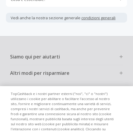
Gli acquisti devono essere completati immediatamente e
interamente online.
Vedi anche la nostra sezione generale
condizioni generali
La maggior parte dei rivenditori determina l'importo del
cashback escludendo le tasse e le spese di spedizione
dall'acquisto. Pertanto, se noti che il tuo cashback è
inferiore a quanto ti aspettavi, è probabile che questa sia
la causa.
Siamo qui per aiutarti
Altri modi per risparmiare
Chi siamo
TopCashback e i nostri partner esterni ("noi", "ci" o "nostri")
utilizzano i cookie per abilitare o facilitare l'accesso al nostro
sito, fornire e migliorare continuamente una varietà di servizi,
Partecipa
compresi i nostri servizi di cashback, ma anche per prevenire
frodi e garantire una connessione sicura al nostro sito (cookie
funzionali), mostrare pubblicità basata sugli interessi degli utenti
Info legali
sul nostro sito web (cookie per pubblicita mirata) e misurare
l'interazione con i contenuti (cookie analitici). Cliccando su