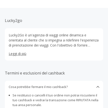
Lucky2go
Lucky2Go è un'agenzia di viaggi online dinamica e
orientata al cliente che si impegna a ridefinire l'esperienza
di prenotazione dei viaggi. Con l'obiettivo di fornire
soluzioni di viaggio senza interruzioni e convenienti,
Leggi di più
Lucky2Go offre una gamma completa di servizi per
individui, famiglie e aziende che desiderano esplorare il
mondo.
Termini e esclusioni del cashback
Cosa potrebbe fermare il mio cashback?
Se restituisci o cancelli il tuo ordine non potrai riscuotere il
tuo cashback e vedrai la transazione come RIFIUTATA nella
tua area personale.