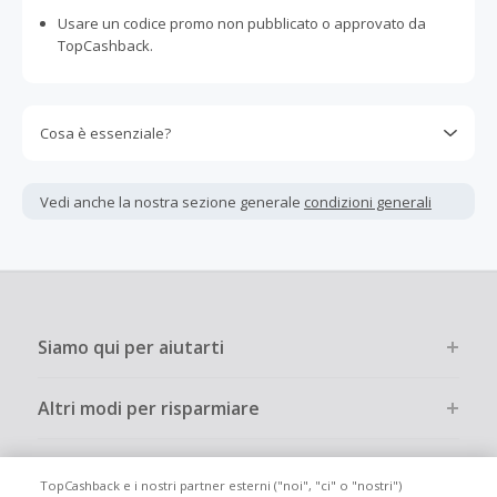
Usare un codice promo non pubblicato o approvato da
TopCashback.
Cosa è essenziale?
Gli acquisti devono essere completati immediatamente e
interamente online.
Vedi anche la nostra sezione generale
condizioni generali
La maggior parte dei rivenditori determina l'importo del
cashback escludendo le tasse e le spese di spedizione
dall'acquisto. Pertanto, se noti che il tuo cashback è
inferiore a quanto ti aspettavi, è probabile che questa sia
la causa.
Siamo qui per aiutarti
Altri modi per risparmiare
Chi siamo
TopCashback e i nostri partner esterni ("noi", "ci" o "nostri")