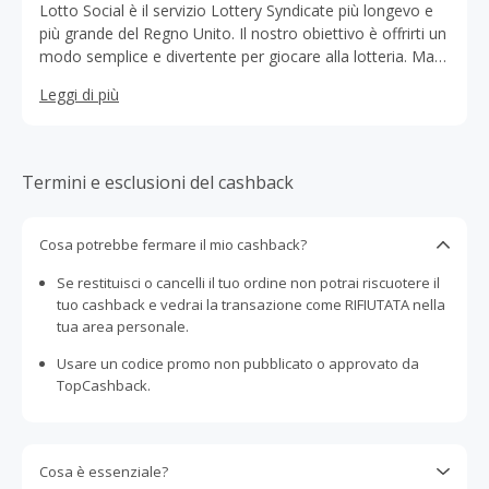
Lotto Social è il servizio Lottery Syndicate più longevo e
più grande del Regno Unito. Il nostro obiettivo è offrirti un
modo semplice e divertente per giocare alla lotteria. Ma
vogliamo darti più della semplice lotteria, vogliamo creare
Leggi di più
quella formula vincente! Quindi, che si tratti di vincere
poco e spesso al SuperEnalotto o di partecipare ai nostri
esclusivi omaggi per i membri, creiamo sempre
opportunità vincenti per tutti gli amanti della lotteria!
Termini e esclusioni del cashback
Cosa potrebbe fermare il mio cashback?
Se restituisci o cancelli il tuo ordine non potrai riscuotere il
tuo cashback e vedrai la transazione come RIFIUTATA nella
tua area personale.
Usare un codice promo non pubblicato o approvato da
TopCashback.
Cosa è essenziale?