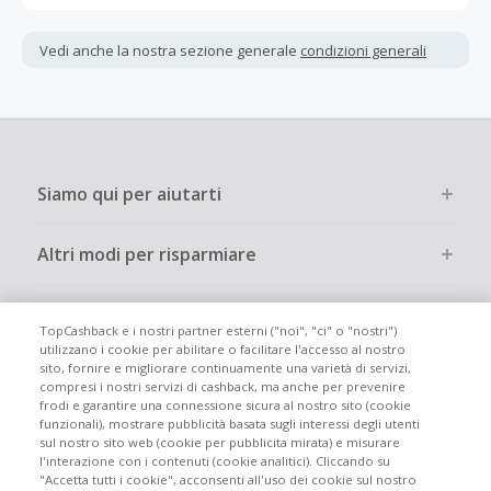
Gli acquisti devono essere completati immediatamente e
interamente online.
Vedi anche la nostra sezione generale
condizioni generali
La maggior parte dei rivenditori determina l'importo del
cashback escludendo le tasse e le spese di spedizione
dall'acquisto. Pertanto, se noti che il tuo cashback è
inferiore a quanto ti aspettavi, è probabile che questa sia
la causa.
Siamo qui per aiutarti
Altri modi per risparmiare
Chi siamo
TopCashback e i nostri partner esterni ("noi", "ci" o "nostri")
utilizzano i cookie per abilitare o facilitare l'accesso al nostro
sito, fornire e migliorare continuamente una varietà di servizi,
Partecipa
compresi i nostri servizi di cashback, ma anche per prevenire
frodi e garantire una connessione sicura al nostro sito (cookie
funzionali), mostrare pubblicità basata sugli interessi degli utenti
Info legali
sul nostro sito web (cookie per pubblicita mirata) e misurare
l'interazione con i contenuti (cookie analitici). Cliccando su
"Accetta tutti i cookie", acconsenti all'uso dei cookie sul nostro