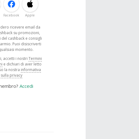
Facebook
Apple
sidero ricevere email da
shback su promozioni,
 del cashback e consigli
parmio. Puoi disiscriverti
 qualsiasi momento.
, accetti i nostri
Termini
ni
e dichiari di aver letto
o la nostra
informativa
sulla privacy
 membro?
Accedi