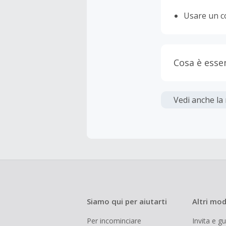
Usare un c
Cosa è esse
Gli acquis
Vedi anche la
La maggior 
tasse e le 
inferiore a
Siamo qui per aiutarti
Altri mod
Per incominciare
Invita e g