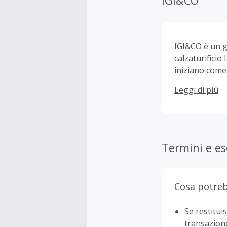
IGI&CO
IGI&CO è un g
calzaturificio
iniziano come 
proprio calzatu
Leggi di più
Termini e es
Cosa potreb
Se restituis
transazion