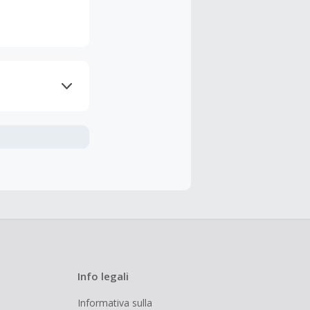
nline.
udendo le
 cashback è
Info legali
Informativa sulla