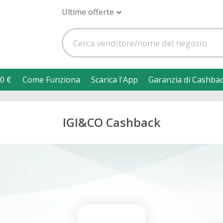
Ultime offerte
0 €
Come Funziona
Scarica l'App
Garanzia di Cashba
IGI&CO Cashback