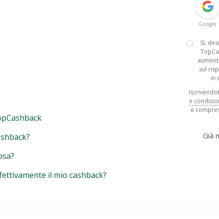
Google
Sì, de
TopCa
aumenti
sul ris
in
Iscrivendoti
e condizio
e compres
opCashback
Già
ashback?
osa?
fettivamente il mio cashback?