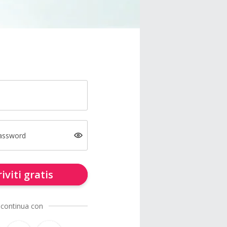
password
riviti gratis
 continua con