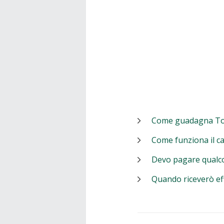
Come guadagna T
Come funziona il c
Devo pagare qualc
Quando riceverò ef