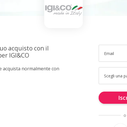
uo acquisto con il
Email
per IGI&CO
e e acquista normalmente con
Scegli una 
Isc
o