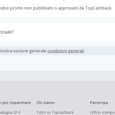
odice promo non pubblicato o approvato da TopCashback.
nziale?
ti devono essere completati immediatamente e interamente o
 nostra sezione generale
condizioni generali
parte dei rivenditori determina l'importo del cashback escl
spese di spedizione dall'acquisto. Pertanto, se noti che il tuo
 quanto ti aspettavi, è probabile che questa sia la causa.
i per risparmiare
Chi siamo
Partecipa
uadagna 20 €
Tutto su Topcashback
Ufficio stampa