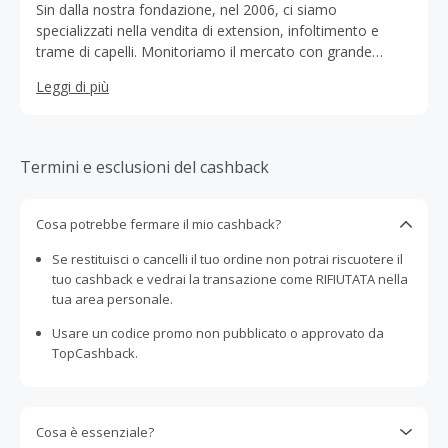
Sin dalla nostra fondazione, nel 2006, ci siamo
specializzati nella vendita di extension, infoltimento e
trame di capelli. Monitoriamo il mercato con grande
attenzione e rispondiamo ai desideri dei nostri clienti. Con
Leggi di più
questo atteggiamento, ampliamo costantemente la
nostra gamma. Su richiesta dei nostri clienti, abbiamo
fatto produrre una gamma di prodotti per la cura dei
capelli che si abbina perfettamente alle nostre extension.
Termini e esclusioni del cashback
Sono disponibili anche accessori come spazzole per
extension, legacci di ricambio, ecc. In diverse categorie
del nostro negozio troverete anche molti apparecchi
Cosa potrebbe fermare il mio cashback?
elettrici come piastre, arricciacapelli e pinze termiche.
Se restituisci o cancelli il tuo ordine non potrai riscuotere il
tuo cashback e vedrai la transazione come RIFIUTATA nella
tua area personale.
Usare un codice promo non pubblicato o approvato da
TopCashback.
Cosa è essenziale?