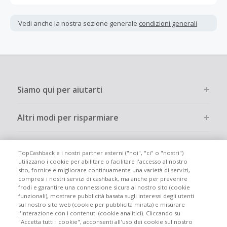
Gli acquisti devono essere completati immediatamente e
interamente online.
Vedi anche la nostra sezione generale
condizioni generali
La maggior parte dei rivenditori determina l'importo del
cashback escludendo le tasse e le spese di spedizione
dall'acquisto. Pertanto, se noti che il tuo cashback è
inferiore a quanto ti aspettavi, è probabile che questa sia
la causa.
Siamo qui per aiutarti
Altri modi per risparmiare
Chi siamo
TopCashback e i nostri partner esterni ("noi", "ci" o "nostri")
utilizzano i cookie per abilitare o facilitare l'accesso al nostro
sito, fornire e migliorare continuamente una varietà di servizi,
Partecipa
compresi i nostri servizi di cashback, ma anche per prevenire
frodi e garantire una connessione sicura al nostro sito (cookie
funzionali), mostrare pubblicità basata sugli interessi degli utenti
Info legali
sul nostro sito web (cookie per pubblicita mirata) e misurare
l'interazione con i contenuti (cookie analitici). Cliccando su
"Accetta tutti i cookie", acconsenti all'uso dei cookie sul nostro