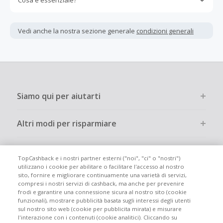
Cosa è essenziale?
Gli acquisti devono essere completati immediatamente e
interamente online.
Vedi anche la nostra sezione generale
condizioni generali
La maggior parte dei rivenditori determina l'importo del
cashback escludendo le tasse e le spese di spedizione
dall'acquisto. Pertanto, se noti che il tuo cashback è
inferiore a quanto ti aspettavi, è probabile che questa sia
la causa.
Siamo qui per aiutarti
Altri modi per risparmiare
Chi siamo
TopCashback e i nostri partner esterni ("noi", "ci" o "nostri")
utilizzano i cookie per abilitare o facilitare l'accesso al nostro
sito, fornire e migliorare continuamente una varietà di servizi,
Partecipa
compresi i nostri servizi di cashback, ma anche per prevenire
frodi e garantire una connessione sicura al nostro sito (cookie
funzionali), mostrare pubblicità basata sugli interessi degli utenti
Info legali
sul nostro sito web (cookie per pubblicita mirata) e misurare
l'interazione con i contenuti (cookie analitici). Cliccando su