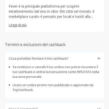
Fever è la principale piattaforma per scoprire
intrattenimento dal vivo in oltre 300 città nel mondo. Il
marketplace curato è pensato per locali e turisti alla
ricerca di esperienze ed eventi unici, mostre d’arte
Leggi di più
immersive, concerti, festival e molto altro.
Termini e esclusioni del cashback
Cosa potrebbe fermare il mio cashback?
Se restituisci o cancelli il tuo ordine non potrai riscuotere il
tuo cashback e vedrai la transazione come RIFIUTATA nella
tua area personale.
Usare un codice promo non pubblicato o approvato da
TopCashback.