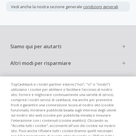
interamente online.
Vedi anche la nostra sezione generale
condizioni generali
La maggior parte dei rivenditori determina l'importo del
cashback escludendo le tasse e le spese di spedizione
dall'acquisto. Pertanto, se noti che il tuo cashback è
inferiore a quanto ti aspettavi, è probabile che questa sia
la causa.
Siamo qui per aiutarti
Altri modi per risparmiare
Chi siamo
TopCashback e i nostri partner esterni ("noi", "ci" o "nostri")
utilizzano i cookie per abilitare o facilitare l'accesso al nostro
sito, fornire e migliorare continuamente una varietà di servizi,
Partecipa
compresi i nostri servizi di cashback, ma anche per prevenire
frodi e garantire una connessione sicura al nostro sito (cookie
funzionali), mostrare pubblicità basata sugli interessi degli utenti
Info legali
sul nostro sito web (cookie per pubblicita mirata) e misurare
l'interazione con i contenuti (cookie analitici). Cliccando su
"Accetta tutti i cookie", acconsenti all'uso dei cookie sul nostro
sito. Puoi anche rifiutare tutti i cookie (tranne quelli necessari
per il funzionamento di questo sito) cliccando su "Rifiuta tutti i