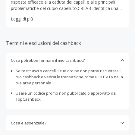
risposta efficace alla caduta dei capelli e alle principali
problematiche del cuoio capelluto.CRLAB identifica una
linea di prodotti dedicati al benessere di cute e capelli.
Leggi di più
Termini e esclusioni del cashback
Cosa potrebbe fermare il mio cashback?
Se restituisci o cancelli il tuo ordine non potrai riscuotere il
tuo cashback e vedrai la transazione come RIFIUTATA nella
tua area personale.
Usare un codice promo non pubblicato o approvato da
TopCashback.
Cosa è essenziale?
Gli acquisti devono essere completati immediatamente e