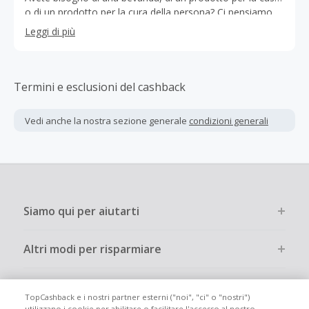
o di un prodotto per la cura della persona? Ci pensiamo
noi! Ti possiamo portare tutto questo e anche di più
Leggi di più
direttamente sulla porta di casa grazie alla nostra
consegna giornaliera in fasce da 2 ore.
Termini e esclusioni del cashback
Vedi anche la nostra sezione generale
condizioni generali
Siamo qui per aiutarti
Altri modi per risparmiare
Chi siamo
TopCashback e i nostri partner esterni ("noi", "ci" o "nostri")
utilizzano i cookie per abilitare o facilitare l'accesso al nostro