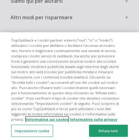
Siamo qui per aiutarti
Altri modi per risparmiare
Chi siamo
TopCashback e i nostri partner esterni ("noi", "ci" o "nostri")
utilizzano i cookie per abilitare o facilitare l'accesso al nostro
Partecipa
sito, fornire e migliorare continuamente una varietà di servizi,
compresi i nostri servizi di cashback, ma anche per prevenire
frodi e garantire una connessione sicura al nostro sito (cookie
Info legali
funzionali), mostrare pubblicità basata sugli interessi degli utenti
sul nostro sito web (cookie per pubblicita mirata) e misurare
l'interazione con i contenuti (cookie analitici). Cliccando su
"Accetta tutti i cookie", acconsenti all'uso dei cookie sul nostro
sito. Puoi anche rifiutare tutti i cookie (tranne quelli necessari
per il funzionamento di questo sito) cliccando su "Rifiuta tutti i
cookie". Puoi verificare il tipo di cookie che desideri consentire
Siti globali
UK
US
CN
JP
DE
FR
AU
ES
selezionando "Impostazioni cookie" di seguito. Puoi scoprire di
più su come TopCashback e terze parti utilizzano i tuoi dati
leggendo la nostra informativa sui cookie e l'informativa sulla
privacy.
Informativa sui cookie
Informativa sulla privacy
Impostazioni cookie
Rifiuta tutti