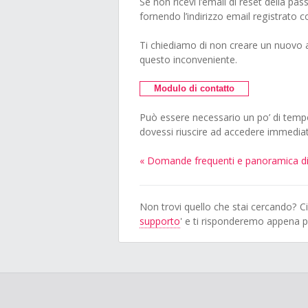
Se non ricevi l’email di reset della pa
fornendo l’indirizzo email registrato
Ti chiediamo di non creare un nuovo 
questo inconveniente.
Modulo di contatto
Può essere necessario un po’ di temp
dovessi riuscire ad accedere immedia
« Domande frequenti e panoramica d
Non trovi quello che stai cercando? Ci
supporto
' e ti risponderemo appena po