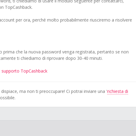
ssword, ti chiediamo di usare il modulo seguente per contattarci,
 con TopCashback.
account per ora, perché molto probabilmente riusciremo a risolvere
o prima che la nuova password venga registrata, pertanto se non
tamente ti chiediamo di riprovare dopo 30-40 minuti.
i supporto TopCashback
 dispiace, ma non ti preoccupare! Ci potrai inviare una '
richiesta di
ssibile.