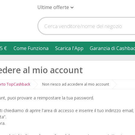
Ultime offerte
5 €
Come Funziona
Scarica l'App
Garanzia di Cashba
edere al mio account
orto TopCashback
Non riesco ad accedere al mio account
unt, puoi provare a reimpostare la tua password.
ti chiediamo di aprire l'area di accesso e inserire il tuo indirizzo email;
ta”.
ra.