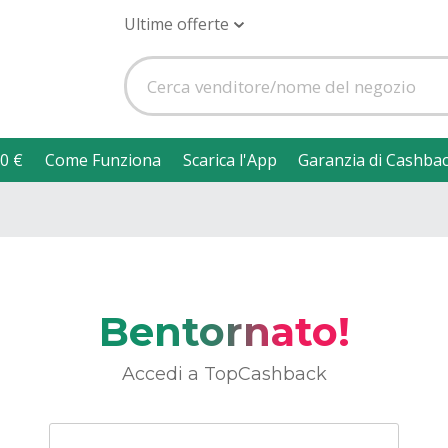
Ultime offerte
0 €
Come Funziona
Scarica l'App
Garanzia di Cashba
Bentornato!
Accedi a TopCashback