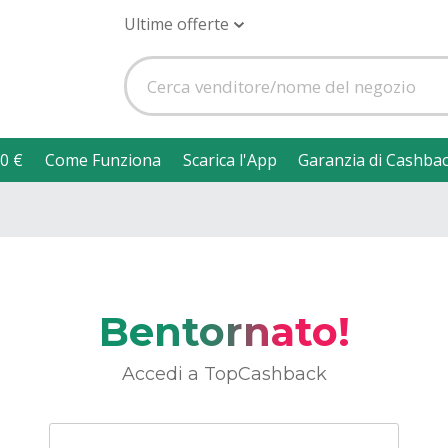
Ultime offerte
0 €
Come Funziona
Scarica l'App
Garanzia di Cashba
Bentornato!
Accedi a TopCashback