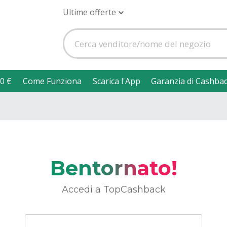
Ultime offerte
0 €
Come Funziona
Scarica l'App
Garanzia di Cashba
Bentornato!
Accedi a TopCashback