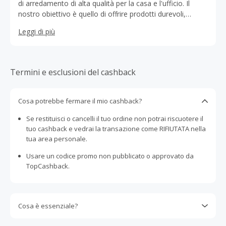
di arredamento di alta qualità per la casa e l'ufficio. Il
nostro obiettivo è quello di offrire prodotti durevoli,
funzionali e dal design elegante, per soddisfare le
Leggi di più
esigenze dei nostri clienti.
Termini e esclusioni del cashback
Cosa potrebbe fermare il mio cashback?
Se restituisci o cancelli il tuo ordine non potrai riscuotere il
tuo cashback e vedrai la transazione come RIFIUTATA nella
tua area personale.
Usare un codice promo non pubblicato o approvato da
TopCashback.
Cosa è essenziale?
Gli acquisti devono essere completati immediatamente e