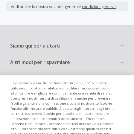
interamente online.
Vedi anche la nostra sezione generale
condizioni generali
La maggior parte dei rivenditori determina l'importo del
cashback escludendo le tasse e le spese di spedizione
dall'acquisto. Pertanto, se noti che il tuo cashback è
inferiore a quanto ti aspettavi, è probabile che questa sia
la causa.
Siamo qui per aiutarti
Altri modi per risparmiare
Chi siamo
TopCashback e i nostri partner esterni ("noi", "ci" o "nostri")
utilizzano i cookie per abilitare o facilitare l'accesso al nostro
sito, fornire e migliorare continuamente una varietà di servizi,
Partecipa
compresi i nostri servizi di cashback, ma anche per prevenire
frodi e garantire una connessione sicura al nostro sito (cookie
funzionali), mostrare pubblicità basata sugli interessi degli utenti
Info legali
sul nostro sito web (cookie per pubblicita mirata) e misurare
l'interazione con i contenuti (cookie analitici). Cliccando su
"Accetta tutti i cookie", acconsenti all'uso dei cookie sul nostro
sito. Puoi anche rifiutare tutti i cookie (tranne quelli necessari
per il funzionamento di questo sito) cliccando su "Rifiuta tutti i