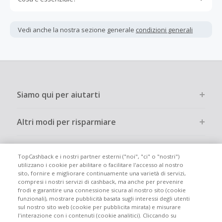
Gli acquisti devono essere completati immediatamente e
interamente online.
Vedi anche la nostra sezione generale
condizioni generali
La maggior parte dei rivenditori determina l'importo del
cashback escludendo le tasse e le spese di spedizione
dall'acquisto. Pertanto, se noti che il tuo cashback è
inferiore a quanto ti aspettavi, è probabile che questa sia
la causa.
Siamo qui per aiutarti
Altri modi per risparmiare
Chi siamo
TopCashback e i nostri partner esterni ("noi", "ci" o "nostri")
utilizzano i cookie per abilitare o facilitare l'accesso al nostro
sito, fornire e migliorare continuamente una varietà di servizi,
Partecipa
compresi i nostri servizi di cashback, ma anche per prevenire
frodi e garantire una connessione sicura al nostro sito (cookie
funzionali), mostrare pubblicità basata sugli interessi degli utenti
Info legali
sul nostro sito web (cookie per pubblicita mirata) e misurare
l'interazione con i contenuti (cookie analitici). Cliccando su