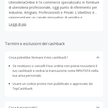
UtensileriaOnline è l'e-commerce specializzato in forniture
di utensileria professionale, oggi punto di riferimento per
Industrie, Artigiani, Professionisti e Privati. L'obiettivo è
rappresentare un canale innovativo di vendita e
consulenza online di utensili, macchinari industriali e
Leggi di più
attrezzature professionali sempre disponibili con un
semplice clic. UtensileriaOnline è stata la risposta ad
un'esigenza: le persone dietro le aziende hanno sempre
meno tempo e chiedono risposte immediate e
Termini e esclusioni del cashback
informazioni facilmente fruibili. Grazie a UtensileriaOnline,
le aziende possono trovare prodotti e risposte
Cosa potrebbe fermare il mio cashback?
istantaneamente con una semplice ricerca online. Ad oggi
UtensileriaOnline riesce a soddisfare gran parte delle
Se restituisci o cancelli il tuo ordine non potrai riscuotere il
richieste dei clienti con un catalogo di oltre 38.000
tuo cashback e vedrai la transazione come RIFIUTATA nella
prodotti e più di 140 marchi. Dietro il progetto online,
tua area personale.
nato nel 2009, c'è un'azienda reale con oltre 40 anni di
esperienza, 2 magazzini ad alta tecnologia, un punto di
Usare un codice promo non pubblicato o approvato da
vendita fisico ed esperti pronti a dare risposte qualificate
TopCashback.
ed immediate ai clienti.
Cosa è essenziale?