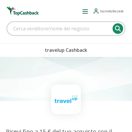
Iscriviti/Accedi
travelup Cashback
Ricevi fino a 15 € del tuo acquisto con il