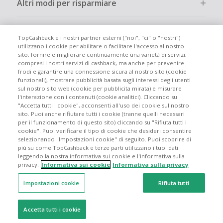
Altri modi per risparmiare
Chi siamo
TopCashback e i nostri partner esterni ("noi", "ci" o "nostri")
utilizzano i cookie per abilitare o facilitare l'accesso al nostro
sito, fornire e migliorare continuamente una varietà di servizi,
Partecipa
compresi i nostri servizi di cashback, ma anche per prevenire
frodi e garantire una connessione sicura al nostro sito (cookie
funzionali), mostrare pubblicità basata sugli interessi degli utenti
Info legali
sul nostro sito web (cookie per pubblicita mirata) e misurare
l'interazione con i contenuti (cookie analitici). Cliccando su
"Accetta tutti i cookie", acconsenti all'uso dei cookie sul nostro
sito. Puoi anche rifiutare tutti i cookie (tranne quelli necessari
per il funzionamento di questo sito) cliccando su "Rifiuta tutti i
cookie". Puoi verificare il tipo di cookie che desideri consentire
Siti globali
UK
US
CN
JP
DE
FR
AU
ES
selezionando "Impostazioni cookie" di seguito. Puoi scoprire di
più su come TopCashback e terze parti utilizzano i tuoi dati
leggendo la nostra informativa sui cookie e l'informativa sulla
privacy.
Informativa sui cookie
Informativa sulla privacy
Impostazioni cookie
Rifiuta tutti
© 2005 - 2026 TopCashback Group Limited
Accetta tutti i cookie