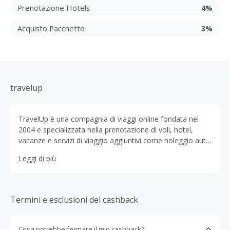
Prenotazione Hotels
4%
Acquisto Pacchetto
3%
travelup
TravelUp è una compagnia di viaggi online fondata nel
2004 e specializzata nella prenotazione di voli, hotel,
vacanze e servizi di viaggio aggiuntivi come noleggio auto
e parcheggi aeroportuali. Basata nel Regno Unito,
Leggi di più
TravelUp offre un'ampia gamma di destinazioni globali e
pacchetti vacanza, cercando di combinare prezzi
competitivi con un’esperienza di prenotazione facile e
completa. L’azienda collabora con grandi partner come
Termini e esclusioni del cashback
Amadeus, Lufthansa, e altri per offrire servizi sia per
viaggiatori individuali che per aziend
Cosa potrebbe fermare il mio cashback?