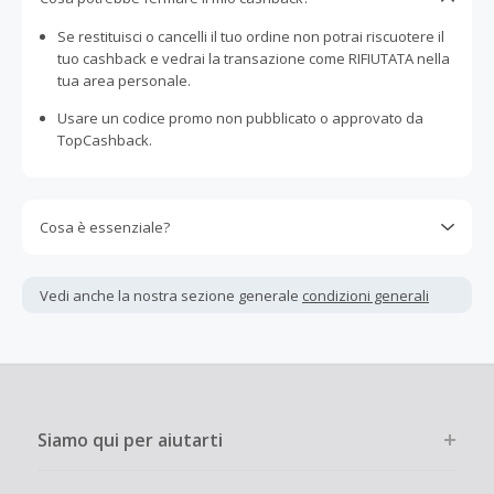
Se restituisci o cancelli il tuo ordine non potrai riscuotere il
tuo cashback e vedrai la transazione come RIFIUTATA nella
tua area personale.
Usare un codice promo non pubblicato o approvato da
TopCashback.
Cosa è essenziale?
Gli acquisti devono essere completati immediatamente e
interamente online.
Vedi anche la nostra sezione generale
condizioni generali
La maggior parte dei rivenditori determina l'importo del
cashback escludendo le tasse e le spese di spedizione
dall'acquisto. Pertanto, se noti che il tuo cashback è
inferiore a quanto ti aspettavi, è probabile che questa sia
la causa.
Siamo qui per aiutarti