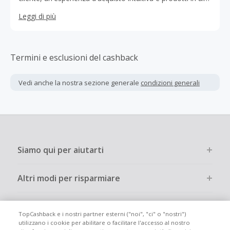
qualità come il Fotolibro Pixum, i poster e le tele e i
Leggi di più
calendari personalizzati.
Termini e esclusioni del cashback
Vedi anche la nostra sezione generale
condizioni generali
Siamo qui per aiutarti
Altri modi per risparmiare
Chi siamo
TopCashback e i nostri partner esterni ("noi", "ci" o "nostri")
utilizzano i cookie per abilitare o facilitare l'accesso al nostro