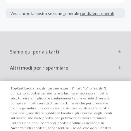
Gli acquisti devono essere completati immediatamente e
interamente online.
Vedi anche la nostra sezione generale
condizioni generali
La maggior parte dei rivenditori determina l'importo del
cashback escludendo le tasse e le spese di spedizione
dall'acquisto. Pertanto, se noti che il tuo cashback è
inferiore a quanto ti aspettavi, è probabile che questa sia
la causa.
Siamo qui per aiutarti
Altri modi per risparmiare
Chi siamo
TopCashback e i nostri partner esterni ("noi", "ci" o "nostri")
utilizzano i cookie per abilitare o facilitare l'accesso al nostro
sito, fornire e migliorare continuamente una varietà di servizi,
Partecipa
compresi i nostri servizi di cashback, ma anche per prevenire
frodi e garantire una connessione sicura al nostro sito (cookie
funzionali), mostrare pubblicità basata sugli interessi degli utenti
Info legali
sul nostro sito web (cookie per pubblicita mirata) e misurare
l'interazione con i contenuti (cookie analitici). Cliccando su
"Accetta tutti i cookie", acconsenti all'uso dei cookie sul nostro