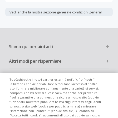
Gli acquisti devono essere completati immediatamente e
interamente online.
Vedi anche la nostra sezione generale
condizioni generali
La maggior parte dei rivenditori determina l'importo del
cashback escludendo le tasse e le spese di spedizione
dall'acquisto. Pertanto, se noti che il tuo cashback è
inferiore a quanto ti aspettavi, è probabile che questa sia
la causa.
Siamo qui per aiutarti
Altri modi per risparmiare
Chi siamo
TopCashback e i nostri partner esterni ("noi", "ci" o "nostri")
utilizzano i cookie per abilitare o facilitare l'accesso al nostro
sito, fornire e migliorare continuamente una varietà di servizi,
Partecipa
compresi i nostri servizi di cashback, ma anche per prevenire
frodi e garantire una connessione sicura al nostro sito (cookie
funzionali), mostrare pubblicità basata sugli interessi degli utenti
Info legali
sul nostro sito web (cookie per pubblicita mirata) e misurare
l'interazione con i contenuti (cookie analitici). Cliccando su
"Accetta tutti i cookie", acconsenti all'uso dei cookie sul nostro