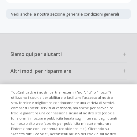
Gli acquisti devono essere completati immediatamente e
interamente online.
Vedi anche la nostra sezione generale
condizioni generali
La maggior parte dei rivenditori determina l'importo del
cashback escludendo le tasse e le spese di spedizione
dall'acquisto. Pertanto, se noti che il tuo cashback è
inferiore a quanto ti aspettavi, è probabile che questa sia
la causa.
Siamo qui per aiutarti
Altri modi per risparmiare
Chi siamo
TopCashback e i nostri partner esterni ("noi", "ci" o "nostri")
utilizzano i cookie per abilitare o facilitare l'accesso al nostro
sito, fornire e migliorare continuamente una varietà di servizi,
Partecipa
compresi i nostri servizi di cashback, ma anche per prevenire
frodi e garantire una connessione sicura al nostro sito (cookie
funzionali), mostrare pubblicità basata sugli interessi degli utenti
Info legali
sul nostro sito web (cookie per pubblicita mirata) e misurare
l'interazione con i contenuti (cookie analitici). Cliccando su
"Accetta tutti i cookie", acconsenti all'uso dei cookie sul nostro