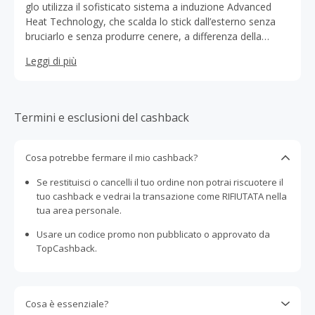
glo utilizza il sofisticato sistema a induzione Advanced
Heat Technology, che scalda lo stick dall’esterno senza
bruciarlo e senza produrre cenere, a differenza della
sigaretta tradizionale, e soprattutto senza venire a
Leggi di più
contatto diretto con il tabacco. Grazie alla scienza e alla
tecnologia glo ha reinventato i rituali del tabacco,
offrendo dispositivi altamente avanzati, leggeri e di
design.
Termini e esclusioni del cashback
Cosa potrebbe fermare il mio cashback?
Se restituisci o cancelli il tuo ordine non potrai riscuotere il
tuo cashback e vedrai la transazione come RIFIUTATA nella
tua area personale.
Usare un codice promo non pubblicato o approvato da
TopCashback.
Cosa è essenziale?