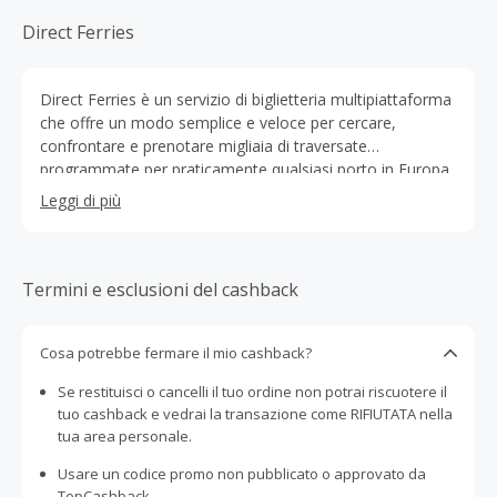
Direct Ferries
Direct Ferries è un servizio di biglietteria multipiattaforma
che offre un modo semplice e veloce per cercare,
confrontare e prenotare migliaia di traversate
programmate per praticamente qualsiasi porto in Europa
e Africa, nonché per molti porti in tutto il mondo. Fondata
Leggi di più
nel 1999, Direct Ferries offre il portafoglio più completo
nel settore del trasporto di traghetti e una gamma di
prodotti provenienti da partner accuratamente
selezionati, tra cui alloggio, biglietti ferroviari e copertura
Termini e esclusioni del cashback
in caso di guasto del veicolo. Direct Ferries è un’azienda
globale con uffici in tutto il mondo. Direct Ferries ha fatto
Cosa potrebbe fermare il mio cashback?
ogni sforzo per garantire che il sito web sia veloce, facile
da usare e ricco di informazioni di cui si potrebbe aver
Se restituisci o cancelli il tuo ordine non potrai riscuotere il
bisogno per pianificare il prossimo viaggio, comprese le
tuo cashback e vedrai la transazione come RIFIUTATA nella
guide della compagnia di traghetti, delle rotte e dei porti
tua area personale.
con recensioni approfondite sulle navi dei viaggiatori
precedenti. Con un collegamento diretto ai sistemi di
Usare un codice promo non pubblicato o approvato da
prenotazione degli operatori di traghetti si possono
TopCashback.