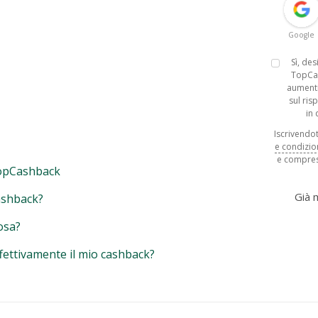
Google
Sì, de
TopCa
aumenti
sul ris
in
Iscrivendoti
e condizio
e compres
opCashback
Già
ashback?
osa?
fettivamente il mio cashback?