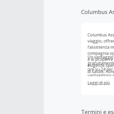
Columbus As
Columbus Assi
viaggio, offr
l’assistenza m
compagnia oper
Un vantaggio d
e di proporre 
gratuitamente 
esigenze speci
ore su 24 per
di salute, no
vantaggioso pe
frequentemen
Leggi di più
Termini e es