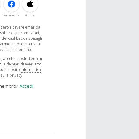
Facebook
Apple
sidero ricevere email da
shback su promozioni,
 del cashback e consigli
parmio. Puoi disiscriverti
 qualsiasi momento.
, accetti i nostri
Termini
ni
e dichiari di aver letto
o la nostra
informativa
sulla privacy
 membro?
Accedi