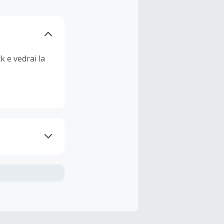
k e vedrai la
nline.
udendo le
 cashback è