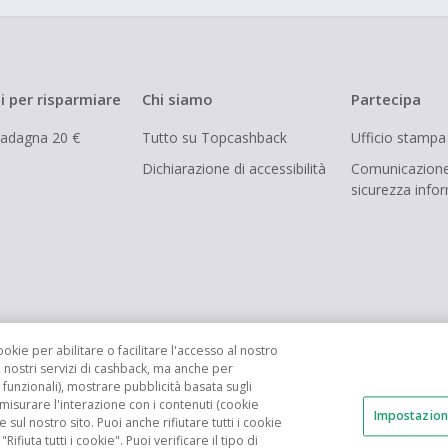
i per risparmiare
Chi siamo
Partecipa
uadagna 20 €
Tutto su Topcashback
Ufficio stampa
Dichiarazione di accessibilità
Comunicazione
sicurezza info
ookie per abilitare o facilitare l'accesso al nostro
i nostri servizi di cashback, ma anche per
funzionali), mostrare pubblicità basata sugli
 misurare l'interazione con i contenuti (cookie
Impostazion
FR
AU
ES
e sul nostro sito. Puoi anche rifiutare tutti i cookie
fiuta tutti i cookie". Puoi verificare il tipo di