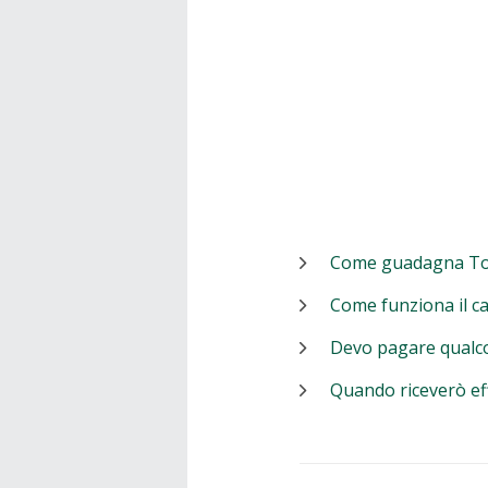
Come guadagna T
Come funziona il c
Devo pagare qualc
Quando riceverò ef