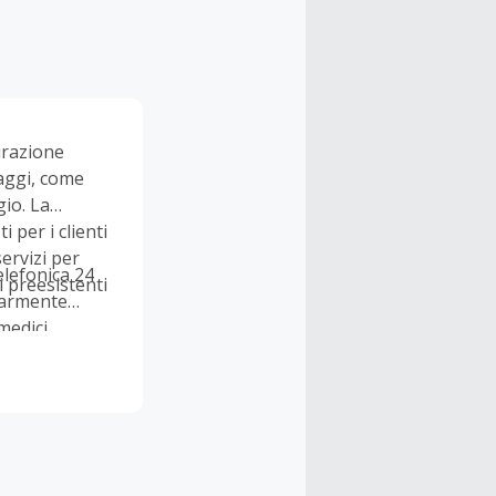
urazione
aggi, come
gio. La
 per i clienti
ervizi per
elefonica 24
i preesistenti
olarmente
medici.