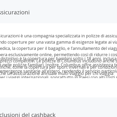
sicurazioni
curazioni è una compagnia specializzata in polizze di assic
endo coperture per una vasta gamma di esigenze legate ai vi
edica, la copertura per il bagaglio, e l’annullamento del viag
a esclusivamente online, permettendo così di ridurre i costi
istintivo è la copertura per bambini sotto i 18 anni, inclusa
prezzi competitivi. Le polizze di Columbus includono anche s
nelle polizze familiari. Inoltre, Columbus offre assistenza t
fiche, come la copertura per sport invernali e per condizion
 emergenze sanitarie all'estero, rendendo il servizio partic
nché un’assicurazione annuale multi-viaggio per chi viaggia
r i viaggi internazionali, soprattutto in Paesi con alti costi 
te.
clusioni del cashback