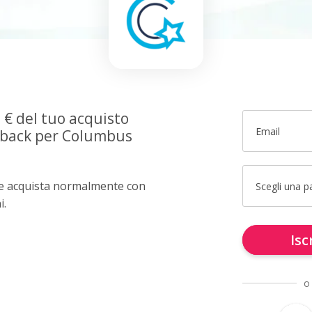
0 € del tuo acquisto
Email
shback per Columbus
e e acquista normalmente con
Scegli una 
i.
Isc
o