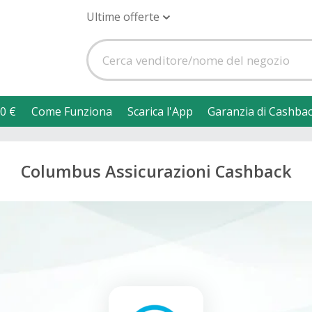
Ultime offerte
0 €
Come Funziona
Scarica l'App
Garanzia di Cashba
Columbus Assicurazioni Cashback