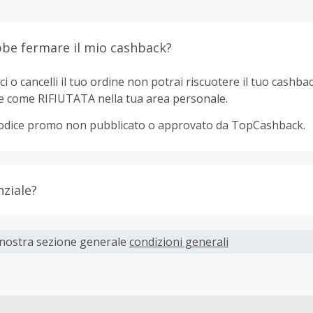
be fermare il mio cashback?
ci o cancelli il tuo ordine non potrai riscuotere il tuo cashbac
e come RIFIUTATA nella tua area personale.
odice promo non pubblicato o approvato da TopCashback.
nziale?
ti devono essere completati immediatamente e interamente o
 nostra sezione generale
condizioni generali
parte dei rivenditori determina l'importo del cashback escl
spese di spedizione dall'acquisto. Pertanto, se noti che il tuo
 quanto ti aspettavi, è probabile che questa sia la causa.