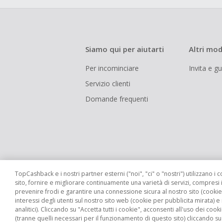
Siamo qui per aiutarti
Altri mod
Per incominciare
Invita e g
Servizio clienti
Domande frequenti
TopCashback e i nostri partner esterni ("noi", "ci" o "nostri") utilizzano i c
sito, fornire e migliorare continuamente una varietà di servizi, compresi 
prevenire frodi e garantire una connessione sicura al nostro sito (cookie 
interessi degli utenti sul nostro sito web (cookie per pubblicita mirata) e
Siti globali
UK
US
CN
JP
DE
analitici). Cliccando su "Accetta tutti i cookie", acconsenti all'uso dei cooki
(tranne quelli necessari per il funzionamento di questo sito) cliccando su "Ri