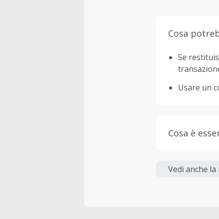
Cosa potreb
Se restituis
transazion
Usare un c
Cosa è esse
Gli acquis
Vedi anche la
La maggior 
tasse e le 
inferiore a