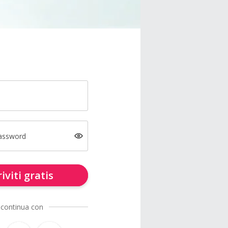
password
riviti gratis
 continua con