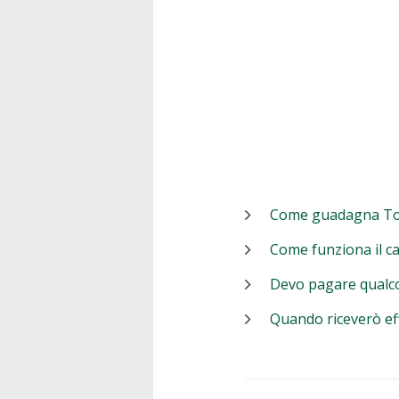
Come guadagna T
Come funziona il c
Devo pagare qualc
Quando riceverò ef