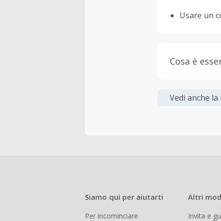
Usare un c
Cosa è esse
Gli acquis
Vedi anche la
La maggior 
tasse e le 
inferiore a
Siamo qui per aiutarti
Altri mod
Per incominciare
Invita e g