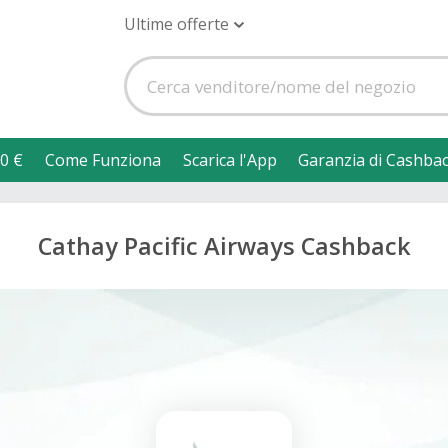
Ultime offerte
0 €
Come Funziona
Scarica l'App
Garanzia di Cashba
Cathay Pacific Airways Cashback