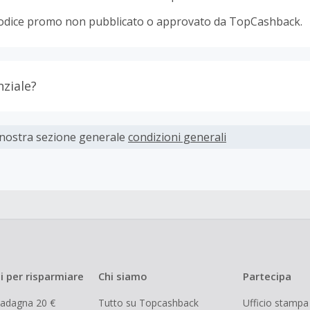
odice promo non pubblicato o approvato da TopCashback.
nziale?
ti devono essere completati immediatamente e interamente o
 nostra sezione generale
condizioni generali
parte dei rivenditori determina l'importo del cashback escl
spese di spedizione dall'acquisto. Pertanto, se noti che il tuo
 quanto ti aspettavi, è probabile che questa sia la causa.
i per risparmiare
Chi siamo
Partecipa
uadagna 20 €
Tutto su Topcashback
Ufficio stampa