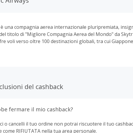
ic Airways
c è una compagnia aerea internazionale pluripremiata, insig
 del titolo di "Migliore Compagnia Aerea del Mondo" da Skytr
e voli verso oltre 100 destinazioni globali, tra cui Giappone
lippine, Thailandia, Taiwan, Vietnam, Australia e Nuova Zelan
l sito web di Cathay Pacific attira oltre 360.000 visitatori un
pa, evidenziando una crescente presenza online.
clusioni del cashback
be fermare il mio cashback?
ci o cancelli il tuo ordine non potrai riscuotere il tuo cashbac
e come RIFIUTATA nella tua area personale.