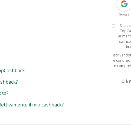
Google
Sì, de
TopCa
aumenti
sul ris
in
Iscrivendoti
e condizio
e compres
opCashback
Già
ashback?
osa?
fettivamente il mio cashback?