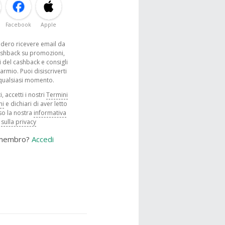
Facebook
Apple
sidero ricevere email da
shback su promozioni,
 del cashback e consigli
parmio. Puoi disiscriverti
 qualsiasi momento.
, accetti i nostri
Termini
ni
e dichiari di aver letto
o la nostra
informativa
sulla privacy
 membro?
Accedi