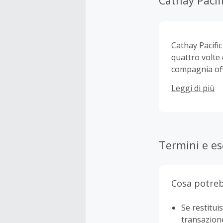
Cathay Pacif
Cathay Pacifi
quattro volte
compagnia offr
Indonesia, Fi
Leggi di più
a Hong Kong. I
in tutta Euro
Termini e es
Cosa potreb
Se restituis
transazion