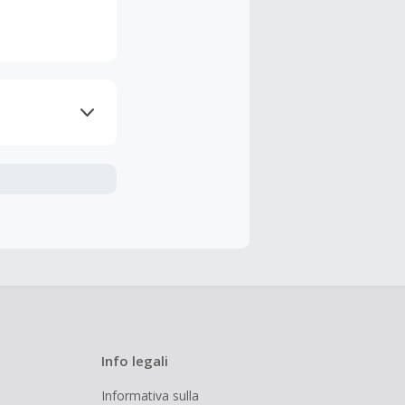
nline.
udendo le
 cashback è
Info legali
Informativa sulla