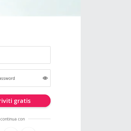
password
riviti gratis
 continua con