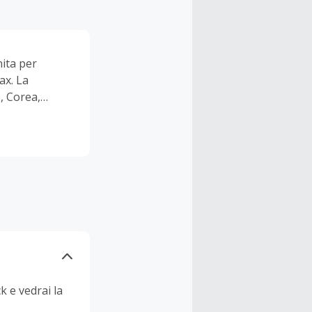
nita per
ax. La
, Corea,
da, con scalo
ici ogni mese
k e vedrai la