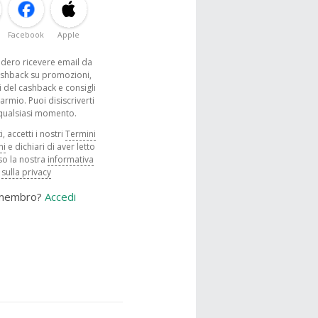
Facebook
Apple
sidero ricevere email da
shback su promozioni,
 del cashback e consigli
parmio. Puoi disiscriverti
 qualsiasi momento.
, accetti i nostri
Termini
ni
e dichiari di aver letto
o la nostra
informativa
sulla privacy
 membro?
Accedi