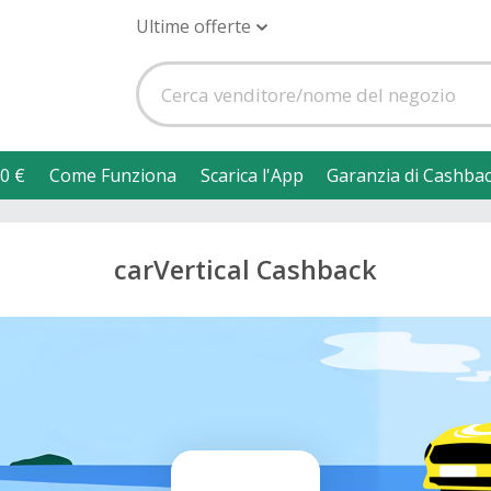
Ultime offerte
0 €
Come Funziona
Scarica l'App
Garanzia di Cashba
carVertical Cashback