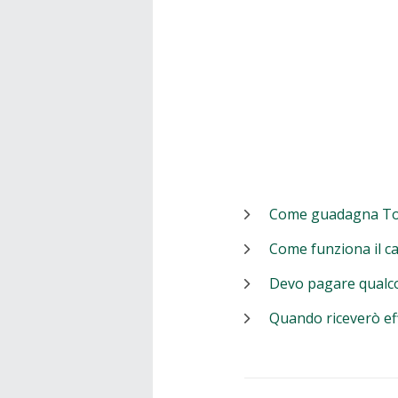
Come guadagna T
Come funziona il c
Devo pagare qualc
Quando riceverò ef