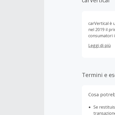
carVertical
carVertical è 
nel 2019 il pr
consumatori in
precedenti pro
Leggi di più
del chilometra
l'accuratezza d
Termini e es
Cosa potreb
Se restituis
transazion