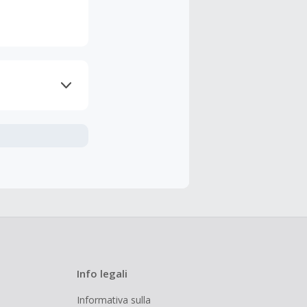
nline.
udendo le
 cashback è
Info legali
Informativa sulla