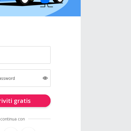
password
riviti gratis
 continua con