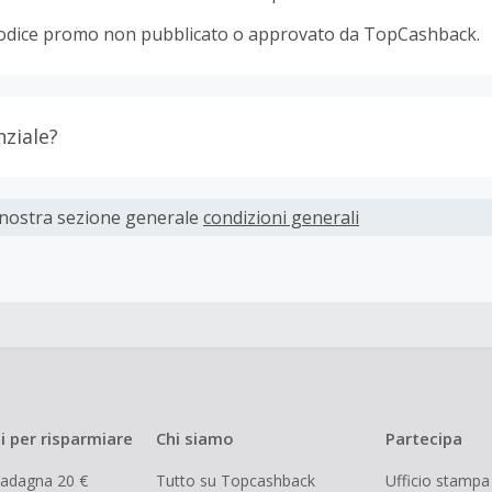
odice promo non pubblicato o approvato da TopCashback.
nziale?
ti devono essere completati immediatamente e interamente o
 nostra sezione generale
condizioni generali
parte dei rivenditori determina l'importo del cashback escl
spese di spedizione dall'acquisto. Pertanto, se noti che il tuo
 quanto ti aspettavi, è probabile che questa sia la causa.
i per risparmiare
Chi siamo
Partecipa
uadagna 20 €
Tutto su Topcashback
Ufficio stampa