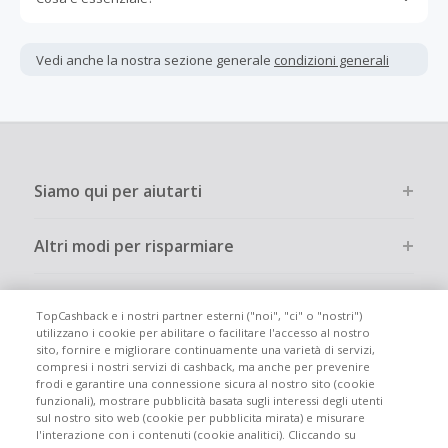
Gli acquisti devono essere completati immediatamente e
interamente online.
Vedi anche la nostra sezione generale
condizioni generali
La maggior parte dei rivenditori determina l'importo del
cashback escludendo le tasse e le spese di spedizione
dall'acquisto. Pertanto, se noti che il tuo cashback è
inferiore a quanto ti aspettavi, è probabile che questa sia
la causa.
Siamo qui per aiutarti
Altri modi per risparmiare
Chi siamo
TopCashback e i nostri partner esterni ("noi", "ci" o "nostri")
utilizzano i cookie per abilitare o facilitare l'accesso al nostro
sito, fornire e migliorare continuamente una varietà di servizi,
Partecipa
compresi i nostri servizi di cashback, ma anche per prevenire
frodi e garantire una connessione sicura al nostro sito (cookie
funzionali), mostrare pubblicità basata sugli interessi degli utenti
Info legali
sul nostro sito web (cookie per pubblicita mirata) e misurare
l'interazione con i contenuti (cookie analitici). Cliccando su