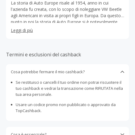
La storia di Auto Europe risale al 1954, anno in cui
l'azienda fu creata, con lo scopo di noleggiare VW Beetle
agli Americani in visita ai propri figli in Europa. Da questo
punto in poi la storia di Auto Europe si è notevolmente
evoluta. Al fine di garantire un servizio di qualità Auto
Leggi di più
Europe collabora oggi sia con i più importanti noleggiatori
internazionali come Avis, Budget, Europcar e Hertz, sia
con numerose compagnie locali. Auto Europe ha come
priorità il cliente e un servizio di qualità. La loro
Termini e esclusioni del cashback
consolidata esperienza di oltre 60 anni li distingue dalle
altre compagnie di noleggio. Auto Europe ha un team di
Cosa potrebbe fermare il mio cashback?
specialisti del noleggio disponibile, per offrire la miglior
assistenza possibile prima, durante e dopo il processo di
Se restituisci o cancelli il tuo ordine non potrai riscuotere il
prenotazione. L'obiettivo di Auto Europe non è solo
tuo cashback e vedrai la transazione come RIFIUTATA nella
quello di garantire il miglior prezzo ai suoi clienti, bensì
tua area personale.
anche il miglior servizio possibile. In qualità di compagnia
leader nel campo dell'autonoleggio, Auto Europe è attiva
Usare un codice promo non pubblicato o approvato da
in più di 24.000 sedi in tutto il mondo. E, poiché il loro
TopCashback.
obiettivo è rendere perfette le vacanze i clienti, Auto
Europe offre ora altri servizi aggiuntivi che permettono di
organizzare al meglio ogni tipo di viaggio.
Cosa è essenziale?