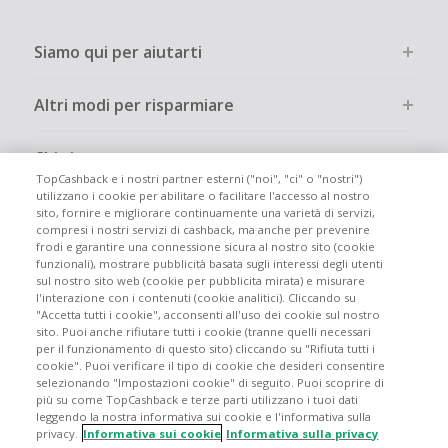
Siamo qui per aiutarti
Altri modi per risparmiare
Chi siamo
TopCashback e i nostri partner esterni ("noi", "ci" o "nostri")
utilizzano i cookie per abilitare o facilitare l'accesso al nostro
Partecipa
sito, fornire e migliorare continuamente una varietà di servizi,
compresi i nostri servizi di cashback, ma anche per prevenire
frodi e garantire una connessione sicura al nostro sito (cookie
Info legali
funzionali), mostrare pubblicità basata sugli interessi degli utenti
sul nostro sito web (cookie per pubblicita mirata) e misurare
l'interazione con i contenuti (cookie analitici). Cliccando su
"Accetta tutti i cookie", acconsenti all'uso dei cookie sul nostro
sito. Puoi anche rifiutare tutti i cookie (tranne quelli necessari
per il funzionamento di questo sito) cliccando su "Rifiuta tutti i
cookie". Puoi verificare il tipo di cookie che desideri consentire
Siti globali
UK
US
CN
JP
DE
FR
AU
ES
selezionando "Impostazioni cookie" di seguito. Puoi scoprire di
più su come TopCashback e terze parti utilizzano i tuoi dati
leggendo la nostra informativa sui cookie e l'informativa sulla
privacy.
Informativa sui cookie
Informativa sulla privacy