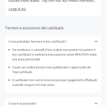
trusted travel leader, Trip.com has 400 million members
and 45 million authentic reviews. Categories: Flights,
Leggi di più
hotels, trains, tours and tickets
Termini e esclusioni del cashback
Cosa potrebbe fermare il mio cashback?
Se restituisci o cancelli il tuo ordine non potrai riscuotere il
tuo cashback e vedrai la transazione come RIFIUTATA nella
tua area personale.
Usare un codice promo non pubblicato o approvato da
TopCashback.
Il cashback non verrà riconosciuto per pagamenti effettuati
usando coupon e/o trip coins.
Cosa è essenziale?