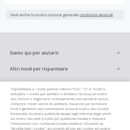
Gli acquisti devono essere completati immediatamente e
interamente online.
Vedi anche la nostra sezione generale
condizioni generali
La maggior parte dei rivenditori determina l'importo del
cashback escludendo le tasse e le spese di spedizione
dall'acquisto. Pertanto, se noti che il tuo cashback è
inferiore a quanto ti aspettavi, è probabile che questa sia
la causa.
Siamo qui per aiutarti
Altri modi per risparmiare
Chi siamo
TopCashback e i nostri partner esterni ("noi", "ci" o "nostri")
utilizzano i cookie per abilitare o facilitare l'accesso al nostro
sito, fornire e migliorare continuamente una varietà di servizi,
Partecipa
compresi i nostri servizi di cashback, ma anche per prevenire
frodi e garantire una connessione sicura al nostro sito (cookie
funzionali), mostrare pubblicità basata sugli interessi degli utenti
Info legali
sul nostro sito web (cookie per pubblicita mirata) e misurare
l'interazione con i contenuti (cookie analitici). Cliccando su
"Accetta tutti i cookie", acconsenti all'uso dei cookie sul nostro