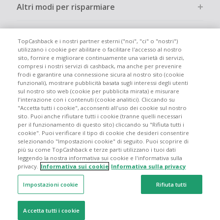
Altri modi per risparmiare
Chi siamo
TopCashback e i nostri partner esterni ("noi", "ci" o "nostri")
utilizzano i cookie per abilitare o facilitare l'accesso al nostro
sito, fornire e migliorare continuamente una varietà di servizi,
Partecipa
compresi i nostri servizi di cashback, ma anche per prevenire
frodi e garantire una connessione sicura al nostro sito (cookie
funzionali), mostrare pubblicità basata sugli interessi degli utenti
Info legali
sul nostro sito web (cookie per pubblicita mirata) e misurare
l'interazione con i contenuti (cookie analitici). Cliccando su
"Accetta tutti i cookie", acconsenti all'uso dei cookie sul nostro
sito. Puoi anche rifiutare tutti i cookie (tranne quelli necessari
per il funzionamento di questo sito) cliccando su "Rifiuta tutti i
cookie". Puoi verificare il tipo di cookie che desideri consentire
Siti globali
UK
US
CN
JP
DE
FR
AU
ES
selezionando "Impostazioni cookie" di seguito. Puoi scoprire di
più su come TopCashback e terze parti utilizzano i tuoi dati
leggendo la nostra informativa sui cookie e l'informativa sulla
privacy.
Informativa sui cookie
Informativa sulla privacy
Impostazioni cookie
Rifiuta tutti
© 2005 - 2026 TopCashback Group Limited
Accetta tutti i cookie