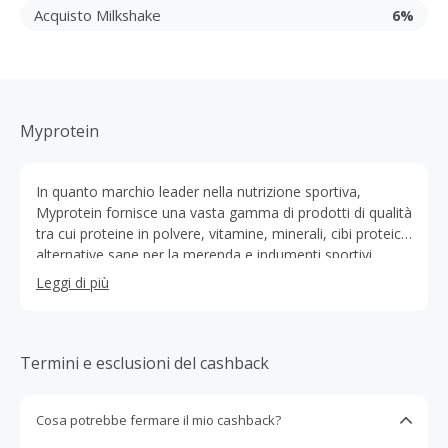
Acquisto Milkshake
6%
Myprotein
In quanto marchio leader nella nutrizione sportiva,
Myprotein fornisce una vasta gamma di prodotti di qualità
tra cui proteine in polvere, vitamine, minerali, cibi proteici,
alternative sane per la merenda e indumenti sportivi.
Fondata nel 2004, Myprotein riveste il primo posto in
Leggi di più
Europa. Opera in oltre 70 paesi e vanta un team
diversificato e dedicato di collaboratori, atleti e influencer.
Myprotein si impegna quotidianamente ad ispirare
persone di ogni sesso ed età, perché ripongano fiducia
Termini e esclusioni del cashback
nel proprio potenziale di miglioramento della forma fisica,
spronandoli ad ottenerlo.
Cosa potrebbe fermare il mio cashback?