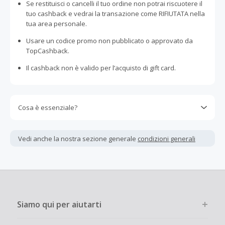
Se restituisci o cancelli il tuo ordine non potrai riscuotere il
tuo cashback e vedrai la transazione come RIFIUTATA nella
tua area personale.
Usare un codice promo non pubblicato o approvato da
TopCashback.
Il cashback non è valido per l’acquisto di gift card.
Cosa è essenziale?
Gli acquisti devono essere completati immediatamente e
interamente online.
Vedi anche la nostra sezione generale
condizioni generali
La maggior parte dei rivenditori determina l'importo del
cashback escludendo le tasse e le spese di spedizione
dall'acquisto. Pertanto, se noti che il tuo cashback è
inferiore a quanto ti aspettavi, è probabile che questa sia
la causa.
Siamo qui per aiutarti