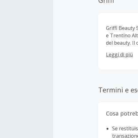
Griffi
Griffi Beauty 
e Trentino Alt
del beauty. Il
e selezionati
Leggi di più
Guerlain, Yves
promozionali a
tutti i marchi
il settore pr
migliori vanta
Termini e es
Cosa potreb
Se restituis
transazion