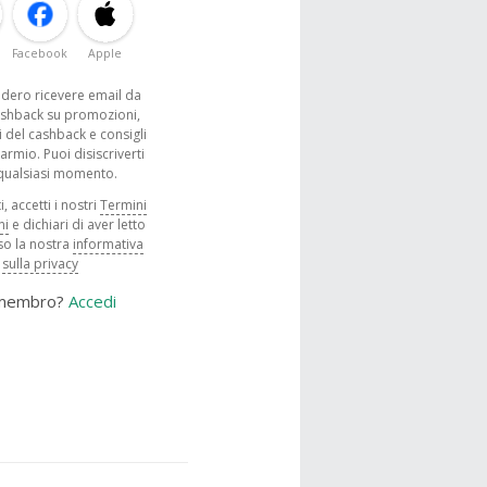
Facebook
Apple
sidero ricevere email da
shback su promozioni,
 del cashback e consigli
parmio. Puoi disiscriverti
 qualsiasi momento.
, accetti i nostri
Termini
ni
e dichiari di aver letto
o la nostra
informativa
sulla privacy
 membro?
Accedi