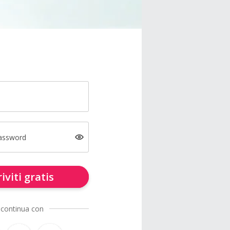
password
riviti gratis
 continua con