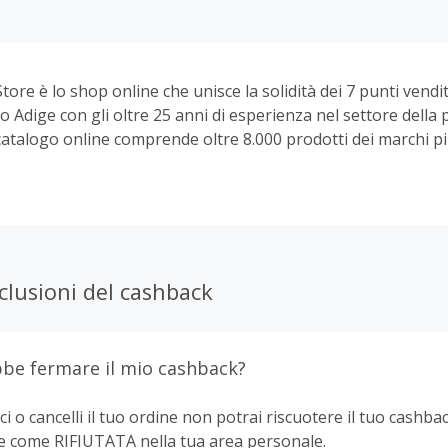
Store è lo shop online che unisce la solidità dei 7 punti vend
o Adige con gli oltre 25 anni di esperienza nel settore della
 catalogo online comprende oltre 8.000 prodotti dei marchi pi
 - da Tom Ford a Dior, da Acqua di Parma a Lancome passand
 Saint Laurent e molti altri - e propone ogni settimana attiv
i propri iscritti e agli utenti online. Griffi è concessionario 
 presenti sul proprio sito e collabora attivamente con loro pe
ofumeria, bellezza e make-up in modo consapevole e virtuoso
ggi a chi vuole acquistare online facilmente e in sicurezza.
clusioni del cashback
be fermare il mio cashback?
ci o cancelli il tuo ordine non potrai riscuotere il tuo cashbac
e come RIFIUTATA nella tua area personale.