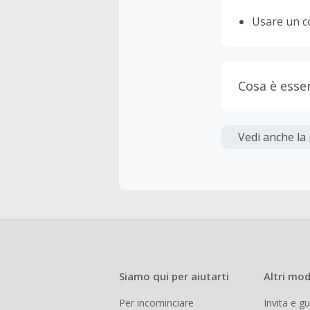
Usare un c
Cosa è esse
Gli acquis
Vedi anche la
La maggior 
tasse e le 
inferiore a
Siamo qui per aiutarti
Altri mod
Per incominciare
Invita e g