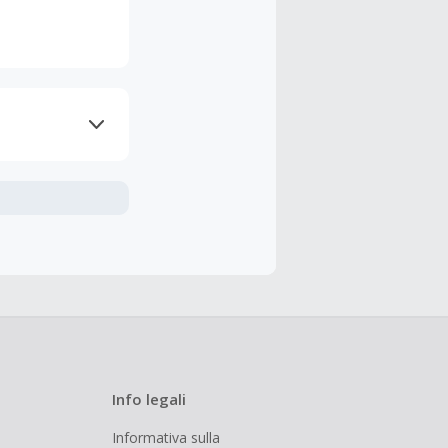
nline.
udendo le
 cashback è
Info legali
Informativa sulla