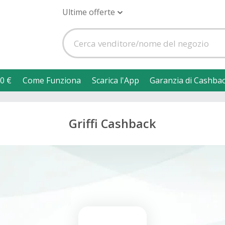
Ultime offerte
0 €
Come Funziona
Scarica l'App
Garanzia di Cashba
Griffi Cashback