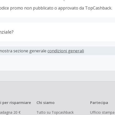
odice promo non pubblicato o approvato da TopCashback.
nziale?
ti devono essere completati immediatamente e interamente o
 nostra sezione generale
condizioni generali
parte dei rivenditori determina l'importo del cashback escl
spese di spedizione dall'acquisto. Pertanto, se noti che il tuo
 quanto ti aspettavi, è probabile che questa sia la causa.
i per risparmiare
Chi siamo
Partecipa
uadagna 20 €
Tutto su Topcashback
Ufficio stampa