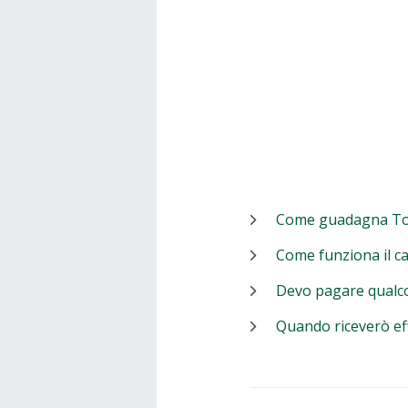
Come guadagna T
Come funziona il c
Devo pagare qualc
Quando riceverò ef