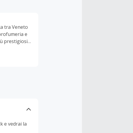
ita tra Veneto
 profumeria e
ù prestigiosi
o per
ità
autorizzato di
r far crescere
, creando i
k e vedrai la