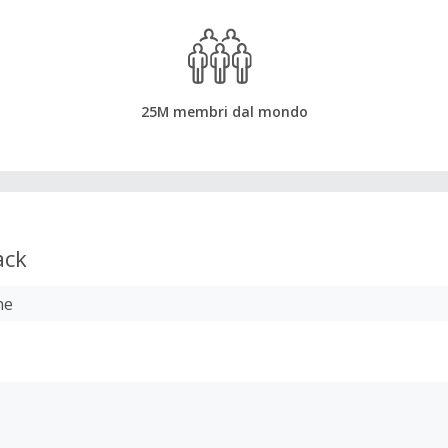
25M membri dal mondo
ack
ne