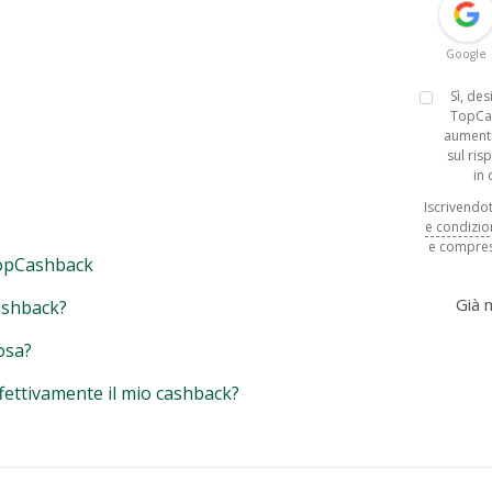
Google
Sì, de
TopCa
aumenti
sul ris
in
Iscrivendoti
e condizio
e compres
opCashback
Già
ashback?
osa?
fettivamente il mio cashback?