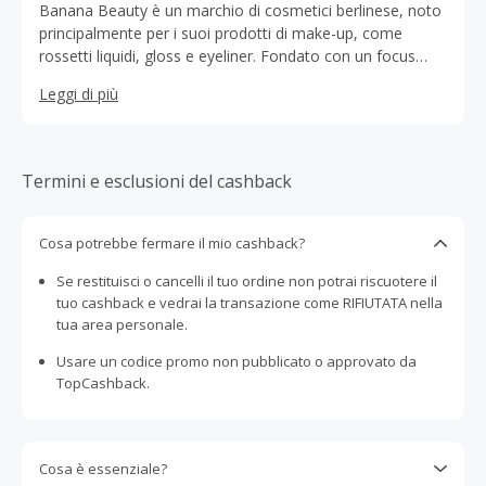
Banana Beauty è un marchio di cosmetici berlinese, noto
principalmente per i suoi prodotti di make-up, come
rossetti liquidi, gloss e eyeliner. Fondato con un focus
sull'audacia e la creatività, il brand si distingue per i suoi
Leggi di più
colori vivaci e formule a lunga durata. Banana Beauty
punta a offrire cosmetici di alta qualità, cruelty-free e
vegani, rivolgendosi a un pubblico giovane e attento alle
tendenze. Il marchio promuove anche un'immagine
Termini e esclusioni del cashback
inclusiva e giocosa, invitando i clienti a esprimere
liberamente il proprio stile personale.
Cosa potrebbe fermare il mio cashback?
Se restituisci o cancelli il tuo ordine non potrai riscuotere il
tuo cashback e vedrai la transazione come RIFIUTATA nella
tua area personale.
Usare un codice promo non pubblicato o approvato da
TopCashback.
Cosa è essenziale?