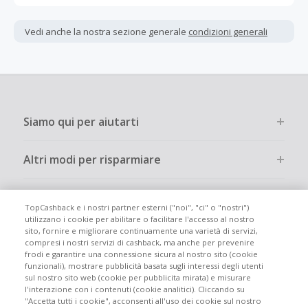
Gli acquisti devono essere completati immediatamente e
interamente online.
Vedi anche la nostra sezione generale
condizioni generali
La maggior parte dei rivenditori determina l'importo del
cashback escludendo le tasse e le spese di spedizione
dall'acquisto. Pertanto, se noti che il tuo cashback è
inferiore a quanto ti aspettavi, è probabile che questa sia
la causa.
Siamo qui per aiutarti
Altri modi per risparmiare
Chi siamo
TopCashback e i nostri partner esterni ("noi", "ci" o "nostri")
utilizzano i cookie per abilitare o facilitare l'accesso al nostro
sito, fornire e migliorare continuamente una varietà di servizi,
Partecipa
compresi i nostri servizi di cashback, ma anche per prevenire
frodi e garantire una connessione sicura al nostro sito (cookie
funzionali), mostrare pubblicità basata sugli interessi degli utenti
Info legali
sul nostro sito web (cookie per pubblicita mirata) e misurare
l'interazione con i contenuti (cookie analitici). Cliccando su
"Accetta tutti i cookie", acconsenti all'uso dei cookie sul nostro