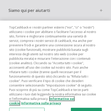
Siamo qui per aiutarti
Altri modi per risparmiare
TopCashback e i nostri partner esterni ("noi", "ci" o "nostri")
utilizzano i cookie per abilitare o facilitare l'accesso al nostro
sito, fornire e migliorare continuamente una varietà di
Chi siamo
servizi, compresi i nostri servizi di cashback, ma anche per
prevenire frodi e garantire una connessione sicura al nostro
sito (cookie funzionali), mostrare pubblicità basata sugli
Partecipa
interessi degli utenti sul nostro sito web (cookie per
pubblicita mirata) e misurare l'interazione con i contenuti
(cookie analitici). Cliccando su "Accetta tutti i cookie",
Info legali
acconsenti all'uso dei cookie sul nostro sito. Puoi anche
rifiutare tutti i cookie (tranne quelli necessari per il
funzionamento di questo sito) cliccando su "Rifiuta tutti i
cookie". Puoi verificare il tipo di cookie che desideri
consentire selezionando "Impostazioni cookie" di seguito.
Puoi scoprire di più su come TopCashback e terze parti
Siti globali
UK
US
CN
JP
DE
FR
AU
ES
utilizzano i tuoi dati leggendo la nostra informativa sui cookie
e l'informativa sulla privacy.
Informativa sui
cookie
Informativa sulla privacy