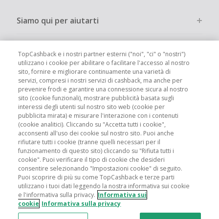
Siamo qui per aiutarti
Altri modi per risparmiare
TopCashback e i nostri partner esterni ("noi", "ci" o "nostri")
utilizzano i cookie per abilitare o facilitare l'accesso al nostro
sito, fornire e migliorare continuamente una varietà di
Chi siamo
servizi, compresi i nostri servizi di cashback, ma anche per
prevenire frodi e garantire una connessione sicura al nostro
sito (cookie funzionali), mostrare pubblicità basata sugli
Partecipa
interessi degli utenti sul nostro sito web (cookie per
pubblicita mirata) e misurare l'interazione con i contenuti
(cookie analitici). Cliccando su "Accetta tutti i cookie",
Info legali
acconsenti all'uso dei cookie sul nostro sito. Puoi anche
rifiutare tutti i cookie (tranne quelli necessari per il
funzionamento di questo sito) cliccando su "Rifiuta tutti i
cookie". Puoi verificare il tipo di cookie che desideri
consentire selezionando "Impostazioni cookie" di seguito.
Puoi scoprire di più su come TopCashback e terze parti
Siti globali
UK
US
CN
JP
DE
FR
AU
ES
utilizzano i tuoi dati leggendo la nostra informativa sui cookie
e l'informativa sulla privacy.
Informativa sui
cookie
Informativa sulla privacy