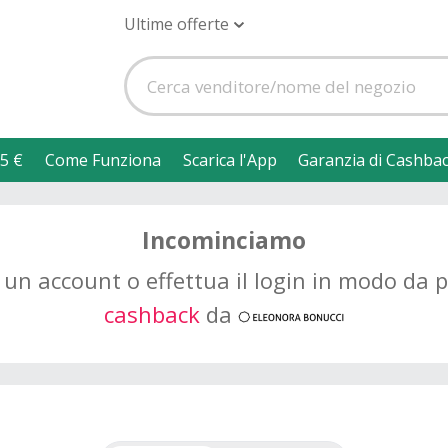
Ultime offerte
5 €
Come Funziona
Scarica l'App
Garanzia di Cashba
Incominciamo
un account o effettua il login in modo da
cashback
da