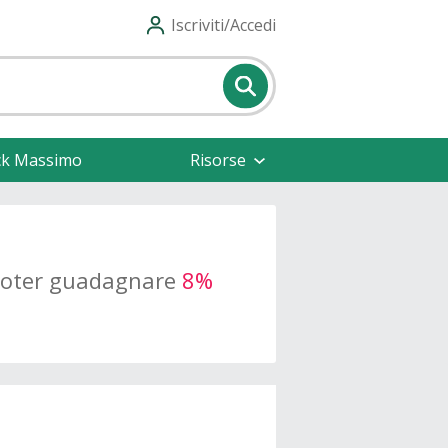
Iscriviti/Accedi
ck Massimo
Risorse
 poter guadagnare
8%