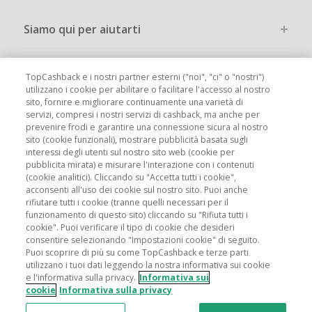
Siamo qui per aiutarti
Altri modi per risparmiare
TopCashback e i nostri partner esterni ("noi", "ci" o "nostri")
utilizzano i cookie per abilitare o facilitare l'accesso al nostro
sito, fornire e migliorare continuamente una varietà di
Chi siamo
servizi, compresi i nostri servizi di cashback, ma anche per
prevenire frodi e garantire una connessione sicura al nostro
sito (cookie funzionali), mostrare pubblicità basata sugli
Partecipa
interessi degli utenti sul nostro sito web (cookie per
pubblicita mirata) e misurare l'interazione con i contenuti
(cookie analitici). Cliccando su "Accetta tutti i cookie",
Info legali
acconsenti all'uso dei cookie sul nostro sito. Puoi anche
rifiutare tutti i cookie (tranne quelli necessari per il
funzionamento di questo sito) cliccando su "Rifiuta tutti i
cookie". Puoi verificare il tipo di cookie che desideri
consentire selezionando "Impostazioni cookie" di seguito.
Puoi scoprire di più su come TopCashback e terze parti
Siti globali
UK
US
CN
JP
DE
FR
AU
ES
utilizzano i tuoi dati leggendo la nostra informativa sui cookie
e l'informativa sulla privacy.
Informativa sui
cookie
Informativa sulla privacy