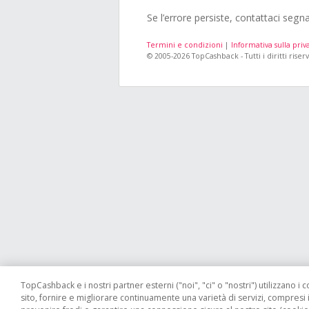
Se l’errore persiste, contattaci segn
Termini e condizioni
|
Informativa sulla priv
© 2005-2026 TopCashback - Tutti i diritti riserv
TopCashback e i nostri partner esterni ("noi", "ci" o "nostri") utilizzano i c
sito, fornire e migliorare continuamente una varietà di servizi, compresi 