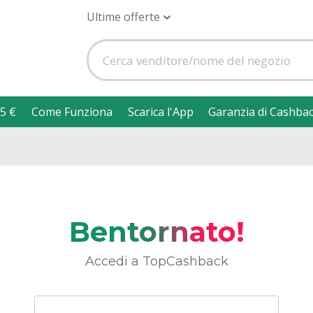
Ultime offerte
5 €
Come Funziona
Scarica l'App
Garanzia di Cashba
Bentornato!
Accedi a TopCashback