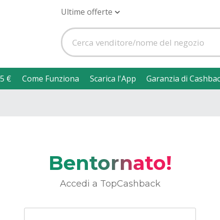
Ultime offerte
5 €
Come Funziona
Scarica l'App
Garanzia di Cashba
Bentornato!
Accedi a TopCashback