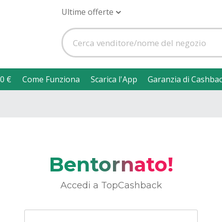
Ultime offerte
0 €
Come Funziona
Scarica l'App
Garanzia di Cashba
Bentornato!
Accedi a TopCashback